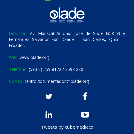
Dirección:
Av. Mariscal Antonio José de Sucre N58-63 y
Fernández Salvador Edif. Olade – San Carlos, Quito –
Ecuador.
Web:
www.olade.org
Teléfono:
(593 2) 259 8122 / 2598 280
Correo:
centro.documentacion@olade.org
Tweets by cubemediaco