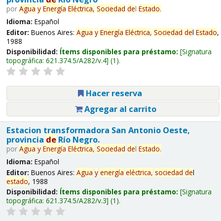
por
Agua
y
Energía
Eléctrica,
Sociedad
de
l
Estado
.
Idioma:
Español
Editor:
Buenos Aires:
Agua
y
Energía
Eléctrica,
Sociedad
de
l
Estado
,
1988
Disponibilidad:
Ítems disponibles para préstamo:
Signatura
topográfica:
621.374.5/A282/v.4
(1).
Hacer reserva
Agregar al carrito
Estacion transformadora San Antonio Oeste,
provincia
de
Río Negro.
por
Agua
y
Energía
Eléctrica,
Sociedad
de
l
Estado
.
Idioma:
Español
Editor:
Buenos Aires:
Agua
y
energía
eléctrica,
sociedad
de
l
estado
, 1988
Disponibilidad:
Ítems disponibles para préstamo:
Signatura
topográfica:
621.374.5/A282/v.3
(1).