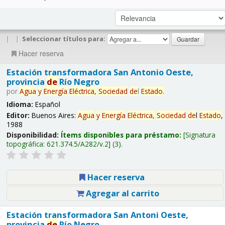
|
|
Seleccionar títulos para:
Hacer reserva
Estación transformadora San Antonio Oeste,
provincia
de
Río Negro
por
Agua
y
Energía
Eléctrica,
Sociedad
de
l
Estado
.
Idioma:
Español
Editor:
Buenos Aires:
Agua
y
Energía
Eléctrica,
Sociedad
de
l
Estado
,
1988
Disponibilidad:
Ítems disponibles para préstamo:
Signatura
topográfica:
621.374.5/A282/v.2
(3).
Hacer reserva
Agregar al carrito
Estación transformadora San Antoni Oeste,
provincia
de
Río Negro