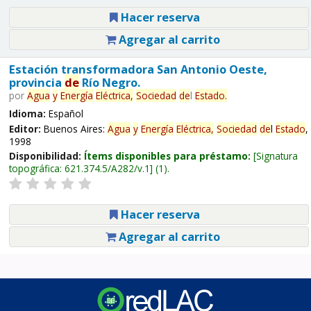
Hacer reserva
Agregar al carrito
Estación transformadora San Antonio Oeste,
provincia
de
Río Negro.
por
Agua
y
Energía
Eléctrica,
Sociedad
de
l
Estado
.
Idioma:
Español
Editor:
Buenos Aires:
Agua
y
Energía
Eléctrica,
Sociedad
de
l
Estado
,
1998
Disponibilidad:
Ítems disponibles para préstamo:
Signatura
topográfica:
621.374.5/A282/v.1
(1).
Hacer reserva
Agregar al carrito