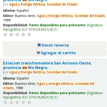
por
Agua
y
Energía
Eléctrica,
Sociedad
de
l
Estado
.
Idioma:
Español
Editor:
Buenos Aires:
Agua
y
Energía
Eléctrica,
Sociedad
de
l
Estado
,
1988
Disponibilidad:
Ítems disponibles para préstamo:
Signatura
topográfica:
621.374.5/A282/v.4
(1).
Hacer reserva
Agregar al carrito
Estacion transformadora San Antonio Oeste,
provincia
de
Río Negro.
por
Agua
y
Energía
Eléctrica,
Sociedad
de
l
Estado
.
Idioma:
Español
Editor:
Buenos Aires:
Agua
y
energía
eléctrica,
sociedad
de
l
estado
, 1988
Disponibilidad:
Ítems disponibles para préstamo:
Signatura
topográfica:
621.374.5/A282/v.3
(1).