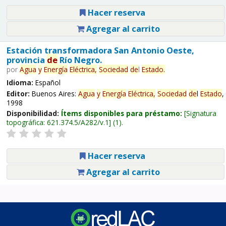
Hacer reserva
Agregar al carrito
Estación transformadora San Antonio Oeste,
provincia
de
Río Negro.
por
Agua
y
Energía
Eléctrica,
Sociedad
de
l
Estado
.
Idioma:
Español
Editor:
Buenos Aires:
Agua
y
Energía
Eléctrica,
Sociedad
de
l
Estado
,
1998
Disponibilidad:
Ítems disponibles para préstamo:
Signatura
topográfica:
621.374.5/A282/v.1
(1).
Hacer reserva
Agregar al carrito