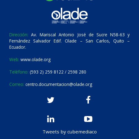
Dirección:
Av. Mariscal Antonio José de Sucre N58-63 y
Fernández Salvador Edif. Olade – San Carlos, Quito –
Ecuador.
Web:
www.olade.org
Teléfono:
(593 2) 259 8122 / 2598 280
Correo:
centro.documentacion@olade.org
Tweets by cubemediaco