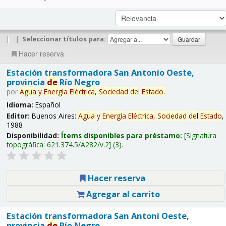
|
|
Seleccionar títulos para:
Hacer reserva
Estación transformadora San Antonio Oeste,
provincia
de
Río Negro
por
Agua
y
Energía
Eléctrica,
Sociedad
de
l
Estado
.
Idioma:
Español
Editor:
Buenos Aires:
Agua
y
Energía
Eléctrica,
Sociedad
de
l
Estado
,
1988
Disponibilidad:
Ítems disponibles para préstamo:
Signatura
topográfica:
621.374.5/A282/v.2
(3).
Hacer reserva
Agregar al carrito
Estación transformadora San Antoni Oeste,
provincia
de
Río Negro