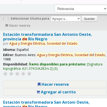
|
|
Seleccionar títulos para:
Hacer reserva
Estación transformadora San Antonio Oeste,
provincia
de
Río Negro
por
Agua
y
Energía
Eléctrica,
Sociedad
de
l
Estado
.
Idioma:
Español
Editor:
Buenos Aires:
Agua
y
Energía
Eléctrica,
Sociedad
de
l
Estado
,
1988
Disponibilidad:
Ítems disponibles para préstamo:
Signatura
topográfica:
621.374.5/A282/v.2
(3).
Hacer reserva
Agregar al carrito
Estación transformadora San Antoni Oeste,
provincia
de
Río Negro