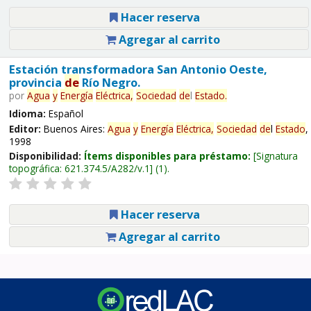
Hacer reserva
Agregar al carrito
Estación transformadora San Antonio Oeste,
provincia
de
Río Negro.
por
Agua
y
Energía
Eléctrica,
Sociedad
de
l
Estado
.
Idioma:
Español
Editor:
Buenos Aires:
Agua
y
Energía
Eléctrica,
Sociedad
de
l
Estado
,
1998
Disponibilidad:
Ítems disponibles para préstamo:
Signatura
topográfica:
621.374.5/A282/v.1
(1).
Hacer reserva
Agregar al carrito