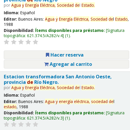
por
Agua
y
Energía
Eléctrica,
Sociedad
de
l
Estado
.
Idioma:
Español
Editor:
Buenos Aires:
Agua
y
Energía
Eléctrica,
Sociedad
de
l
Estado
,
1988
Disponibilidad:
Ítems disponibles para préstamo:
Signatura
topográfica:
621.374.5/A282/v.4
(1).
Hacer reserva
Agregar al carrito
Estacion transformadora San Antonio Oeste,
provincia
de
Río Negro.
por
Agua
y
Energía
Eléctrica,
Sociedad
de
l
Estado
.
Idioma:
Español
Editor:
Buenos Aires:
Agua
y
energía
eléctrica,
sociedad
de
l
estado
, 1988
Disponibilidad:
Ítems disponibles para préstamo:
Signatura
topográfica:
621.374.5/A282/v.3
(1).