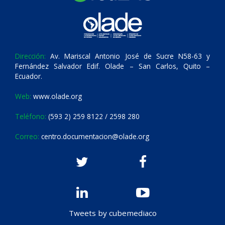
Dirección:
Av. Mariscal Antonio José de Sucre N58-63 y
Fernández Salvador Edif. Olade – San Carlos, Quito –
Ecuador.
Web:
www.olade.org
Teléfono:
(593 2) 259 8122 / 2598 280
Correo:
centro.documentacion@olade.org
Tweets by cubemediaco