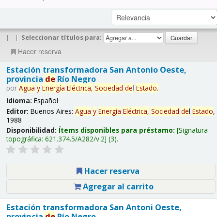
|
|
Seleccionar títulos para:
Hacer reserva
Estación transformadora San Antonio Oeste,
provincia
de
Río Negro
por
Agua
y
Energía
Eléctrica,
Sociedad
de
l
Estado
.
Idioma:
Español
Editor:
Buenos Aires:
Agua
y
Energía
Eléctrica,
Sociedad
de
l
Estado
,
1988
Disponibilidad:
Ítems disponibles para préstamo:
Signatura
topográfica:
621.374.5/A282/v.2
(3).
Hacer reserva
Agregar al carrito
Estación transformadora San Antoni Oeste,
provincia
de
Río Negro