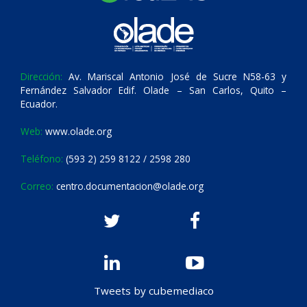
Dirección:
Av. Mariscal Antonio José de Sucre N58-63 y
Fernández Salvador Edif. Olade – San Carlos, Quito –
Ecuador.
Web:
www.olade.org
Teléfono:
(593 2) 259 8122 / 2598 280
Correo:
centro.documentacion@olade.org
Tweets by cubemediaco