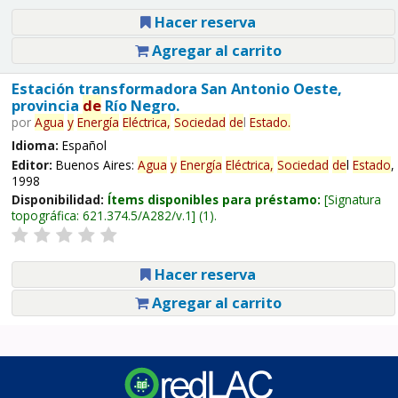
Hacer reserva
Agregar al carrito
Estación transformadora San Antonio Oeste,
provincia
de
Río Negro.
por
Agua
y
Energía
Eléctrica,
Sociedad
de
l
Estado
.
Idioma:
Español
Editor:
Buenos Aires:
Agua
y
Energía
Eléctrica,
Sociedad
de
l
Estado
,
1998
Disponibilidad:
Ítems disponibles para préstamo:
Signatura
topográfica:
621.374.5/A282/v.1
(1).
Hacer reserva
Agregar al carrito