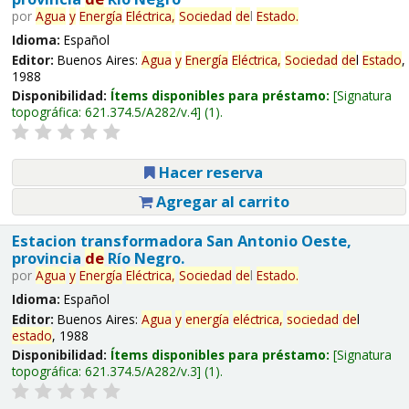
por
Agua
y
Energía
Eléctrica,
Sociedad
de
l
Estado
.
Idioma:
Español
Editor:
Buenos Aires:
Agua
y
Energía
Eléctrica,
Sociedad
de
l
Estado
,
1988
Disponibilidad:
Ítems disponibles para préstamo:
Signatura
topográfica:
621.374.5/A282/v.4
(1).
Hacer reserva
Agregar al carrito
Estacion transformadora San Antonio Oeste,
provincia
de
Río Negro.
por
Agua
y
Energía
Eléctrica,
Sociedad
de
l
Estado
.
Idioma:
Español
Editor:
Buenos Aires:
Agua
y
energía
eléctrica,
sociedad
de
l
estado
, 1988
Disponibilidad:
Ítems disponibles para préstamo:
Signatura
topográfica:
621.374.5/A282/v.3
(1).