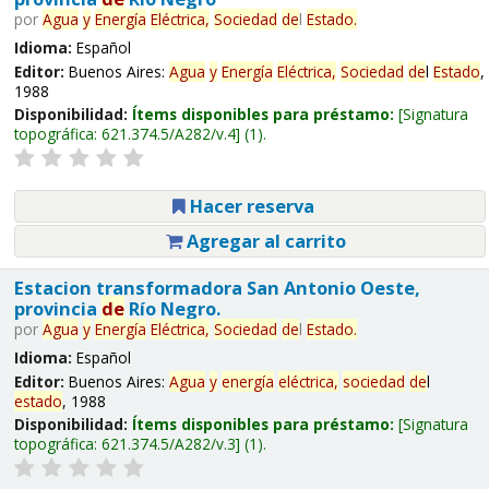
por
Agua
y
Energía
Eléctrica,
Sociedad
de
l
Estado
.
Idioma:
Español
Editor:
Buenos Aires:
Agua
y
Energía
Eléctrica,
Sociedad
de
l
Estado
,
1988
Disponibilidad:
Ítems disponibles para préstamo:
Signatura
topográfica:
621.374.5/A282/v.4
(1).
Hacer reserva
Agregar al carrito
Estacion transformadora San Antonio Oeste,
provincia
de
Río Negro.
por
Agua
y
Energía
Eléctrica,
Sociedad
de
l
Estado
.
Idioma:
Español
Editor:
Buenos Aires:
Agua
y
energía
eléctrica,
sociedad
de
l
estado
, 1988
Disponibilidad:
Ítems disponibles para préstamo:
Signatura
topográfica:
621.374.5/A282/v.3
(1).