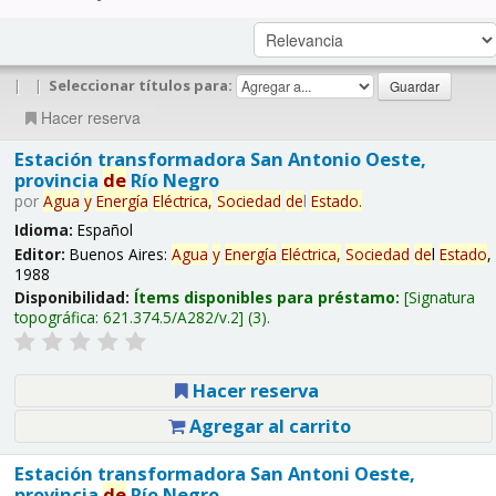
|
|
Seleccionar títulos para:
Hacer reserva
Estación transformadora San Antonio Oeste,
provincia
de
Río Negro
por
Agua
y
Energía
Eléctrica,
Sociedad
de
l
Estado
.
Idioma:
Español
Editor:
Buenos Aires:
Agua
y
Energía
Eléctrica,
Sociedad
de
l
Estado
,
1988
Disponibilidad:
Ítems disponibles para préstamo:
Signatura
topográfica:
621.374.5/A282/v.2
(3).
Hacer reserva
Agregar al carrito
Estación transformadora San Antoni Oeste,
provincia
de
Río Negro