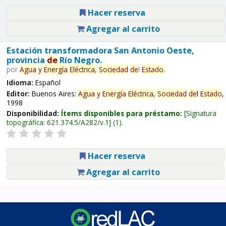
Hacer reserva
Agregar al carrito
Estación transformadora San Antonio Oeste,
provincia
de
Río Negro.
por
Agua
y
Energía
Eléctrica,
Sociedad
de
l
Estado
.
Idioma:
Español
Editor:
Buenos Aires:
Agua
y
Energía
Eléctrica,
Sociedad
de
l
Estado
,
1998
Disponibilidad:
Ítems disponibles para préstamo:
Signatura
topográfica:
621.374.5/A282/v.1
(1).
Hacer reserva
Agregar al carrito