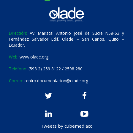
Dirección:
Av. Mariscal Antonio José de Sucre N58-63 y
Fernández Salvador Edif. Olade – San Carlos, Quito –
Ecuador.
Web:
www.olade.org
Teléfono:
(593 2) 259 8122 / 2598 280
Correo:
centro.documentacion@olade.org
Tweets by cubemediaco