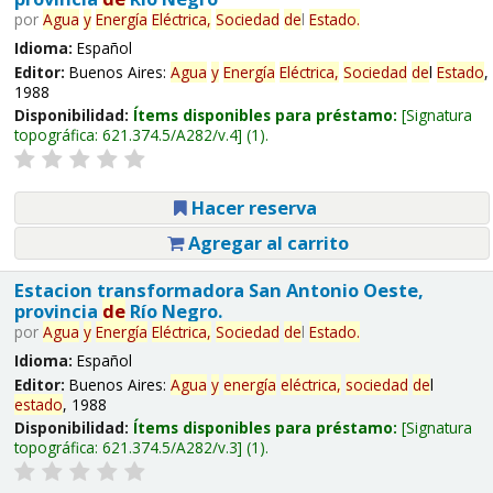
por
Agua
y
Energía
Eléctrica,
Sociedad
de
l
Estado
.
Idioma:
Español
Editor:
Buenos Aires:
Agua
y
Energía
Eléctrica,
Sociedad
de
l
Estado
,
1988
Disponibilidad:
Ítems disponibles para préstamo:
Signatura
topográfica:
621.374.5/A282/v.4
(1).
Hacer reserva
Agregar al carrito
Estacion transformadora San Antonio Oeste,
provincia
de
Río Negro.
por
Agua
y
Energía
Eléctrica,
Sociedad
de
l
Estado
.
Idioma:
Español
Editor:
Buenos Aires:
Agua
y
energía
eléctrica,
sociedad
de
l
estado
, 1988
Disponibilidad:
Ítems disponibles para préstamo:
Signatura
topográfica:
621.374.5/A282/v.3
(1).