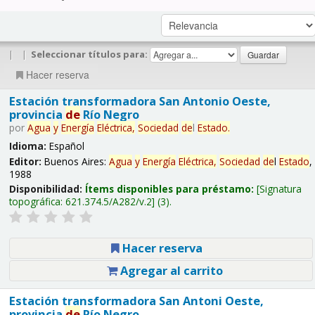
|
|
Seleccionar títulos para:
Hacer reserva
Estación transformadora San Antonio Oeste,
provincia
de
Río Negro
por
Agua
y
Energía
Eléctrica,
Sociedad
de
l
Estado
.
Idioma:
Español
Editor:
Buenos Aires:
Agua
y
Energía
Eléctrica,
Sociedad
de
l
Estado
,
1988
Disponibilidad:
Ítems disponibles para préstamo:
Signatura
topográfica:
621.374.5/A282/v.2
(3).
Hacer reserva
Agregar al carrito
Estación transformadora San Antoni Oeste,
provincia
de
Río Negro