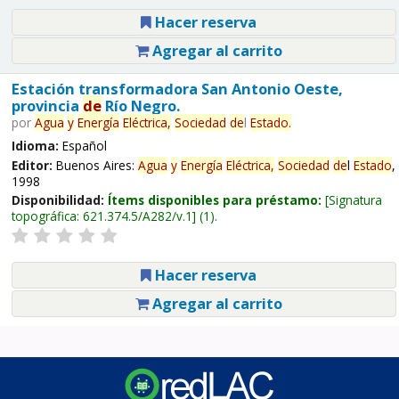
Hacer reserva
Agregar al carrito
Estación transformadora San Antonio Oeste,
provincia
de
Río Negro.
por
Agua
y
Energía
Eléctrica,
Sociedad
de
l
Estado
.
Idioma:
Español
Editor:
Buenos Aires:
Agua
y
Energía
Eléctrica,
Sociedad
de
l
Estado
,
1998
Disponibilidad:
Ítems disponibles para préstamo:
Signatura
topográfica:
621.374.5/A282/v.1
(1).
Hacer reserva
Agregar al carrito