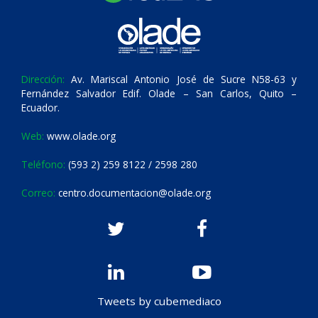
Dirección:
Av. Mariscal Antonio José de Sucre N58-63 y
Fernández Salvador Edif. Olade – San Carlos, Quito –
Ecuador.
Web:
www.olade.org
Teléfono:
(593 2) 259 8122 / 2598 280
Correo:
centro.documentacion@olade.org
Tweets by cubemediaco