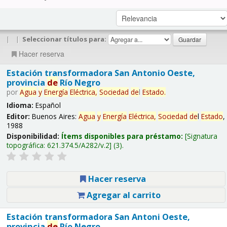
|
|
Seleccionar títulos para:
Hacer reserva
Estación transformadora San Antonio Oeste,
provincia
de
Río Negro
por
Agua
y
Energía
Eléctrica,
Sociedad
de
l
Estado
.
Idioma:
Español
Editor:
Buenos Aires:
Agua
y
Energía
Eléctrica,
Sociedad
de
l
Estado
,
1988
Disponibilidad:
Ítems disponibles para préstamo:
Signatura
topográfica:
621.374.5/A282/v.2
(3).
Hacer reserva
Agregar al carrito
Estación transformadora San Antoni Oeste,
provincia
de
Río Negro