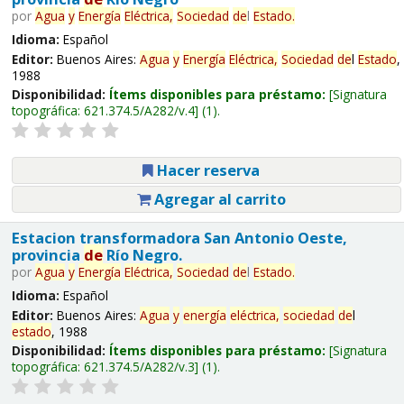
por
Agua
y
Energía
Eléctrica,
Sociedad
de
l
Estado
.
Idioma:
Español
Editor:
Buenos Aires:
Agua
y
Energía
Eléctrica,
Sociedad
de
l
Estado
,
1988
Disponibilidad:
Ítems disponibles para préstamo:
Signatura
topográfica:
621.374.5/A282/v.4
(1).
Hacer reserva
Agregar al carrito
Estacion transformadora San Antonio Oeste,
provincia
de
Río Negro.
por
Agua
y
Energía
Eléctrica,
Sociedad
de
l
Estado
.
Idioma:
Español
Editor:
Buenos Aires:
Agua
y
energía
eléctrica,
sociedad
de
l
estado
, 1988
Disponibilidad:
Ítems disponibles para préstamo:
Signatura
topográfica:
621.374.5/A282/v.3
(1).