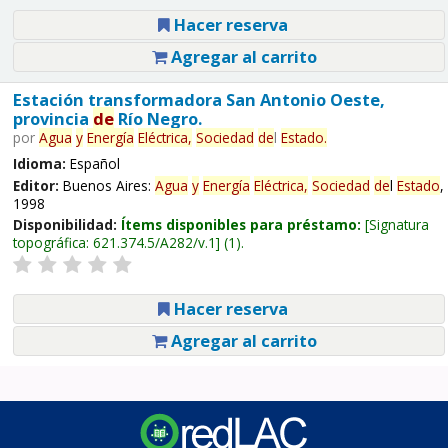
Hacer reserva
Agregar al carrito
Estación transformadora San Antonio Oeste,
provincia
de
Río Negro.
por
Agua
y
Energía
Eléctrica,
Sociedad
de
l
Estado
.
Idioma:
Español
Editor:
Buenos Aires:
Agua
y
Energía
Eléctrica,
Sociedad
de
l
Estado
,
1998
Disponibilidad:
Ítems disponibles para préstamo:
Signatura
topográfica:
621.374.5/A282/v.1
(1).
Hacer reserva
Agregar al carrito