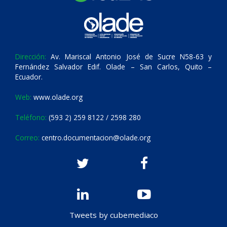
Dirección:
Av. Mariscal Antonio José de Sucre N58-63 y
Fernández Salvador Edif. Olade – San Carlos, Quito –
Ecuador.
Web:
www.olade.org
Teléfono:
(593 2) 259 8122 / 2598 280
Correo:
centro.documentacion@olade.org
Tweets by cubemediaco