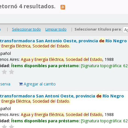
tornó 4 resultados.
|
Seleccionar todo
Limpiar todo
|
Seleccionar títulos para:
o
 transformadora San Antonio Oeste, provincia
de
Río Negro
y
Energía
Eléctrica,
Sociedad
de
l
Estado
.
spañol
enos Aires:
Agua
y
Energía
Eléctrica,
Sociedad
de
l
Estado
, 1988
lidad:
Ítems disponibles para préstamo:
Signatura topográfica:
62
eserva
Agregar al carrito
 transformadora San Antoni Oeste, provincia
de
Río Negro
y
Energía
Eléctrica,
Sociedad
de
l
Estado
.
spañol
enos Aires:
Agua
y
Energía
Eléctrica,
Sociedad
de
l
Estado
, 1988
lidad:
Ítems disponibles para préstamo:
Signatura topográfica:
62