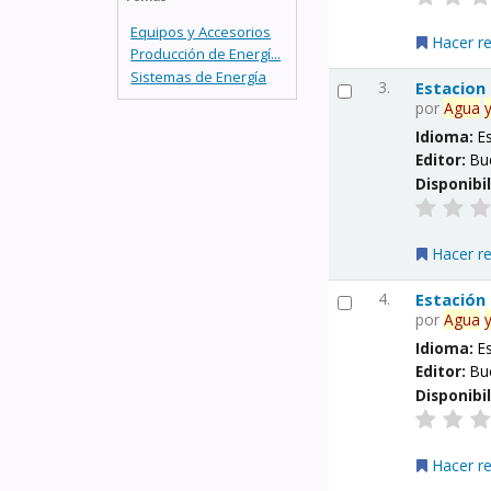
Equipos y Accesorios
Hacer r
Producción de Energí...
Sistemas de Energía
3.
Estacion
por
Agua
Idioma:
E
Editor:
Bu
Disponibi
Hacer r
4.
Estación
por
Agua
Idioma:
E
Editor:
Bu
Disponibi
Hacer r