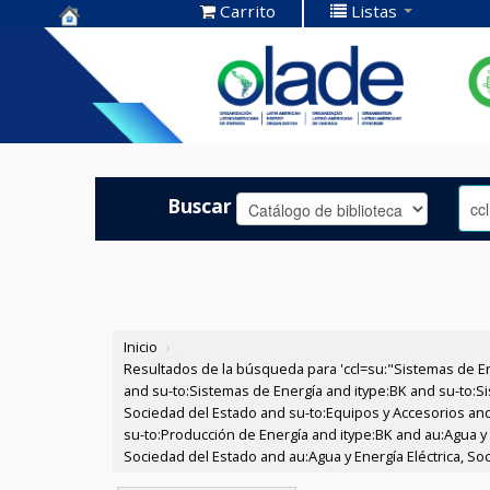
Carrito
Listas
Centro de
Documentación
OLADE -
Buscar
Inicio
›
Resultados de la búsqueda para 'ccl=su:"Sistemas de E
and su-to:Sistemas de Energía and itype:BK and su-to:Si
Sociedad del Estado and su-to:Equipos y Accesorios and
su-to:Producción de Energía and itype:BK and au:Agua y E
Sociedad del Estado and au:Agua y Energía Eléctrica, S