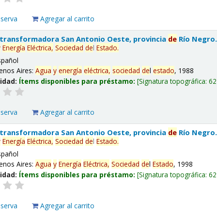
eserva
Agregar al carrito
 transformadora San Antonio Oeste, provincia
de
Río Negro
y
Energía
Eléctrica,
Sociedad
de
l
Estado
.
spañol
enos Aires:
Agua
y
energía
eléctrica,
sociedad
de
l
estado
, 1988
lidad:
Ítems disponibles para préstamo:
Signatura topográfica:
62
eserva
Agregar al carrito
 transformadora San Antonio Oeste, provincia
de
Río Negro
y
Energía
Eléctrica,
Sociedad
de
l
Estado
.
spañol
enos Aires:
Agua
y
Energía
Eléctrica,
Sociedad
de
l
Estado
, 1998
lidad:
Ítems disponibles para préstamo:
Signatura topográfica:
62
eserva
Agregar al carrito