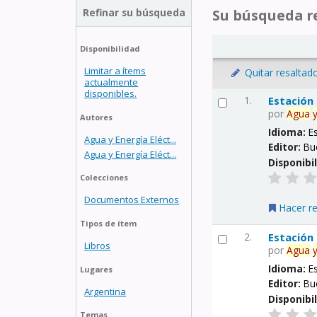
Refinar su búsqueda
Su búsqueda re
Disponibilidad
Limitar a ítems
Quitar resaltad
actualmente
disponibles.
1.
Estación
por
Agua
Autores
Idioma:
E
Agua y Energía Eléct...
Editor:
Bu
Agua y Energía Eléct...
Disponibi
Colecciones
Documentos Externos
Hacer r
Tipos de ítem
2.
Estación
Libros
por
Agua
Idioma:
E
Lugares
Editor:
Bu
Argentina
Disponibi
Temas