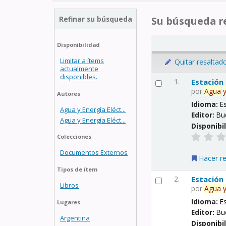
Refinar su búsqueda
Su búsqueda re
Disponibilidad
Limitar a ítems
Quitar resaltad
actualmente
disponibles.
1.
Estación
por
Agua
Autores
Idioma:
E
Agua y Energía Eléct...
Editor:
Bu
Agua y Energía Eléct...
Disponibi
Colecciones
Documentos Externos
Hacer r
Tipos de ítem
2.
Estación
Libros
por
Agua
Idioma:
E
Lugares
Editor:
Bu
Argentina
Disponibi