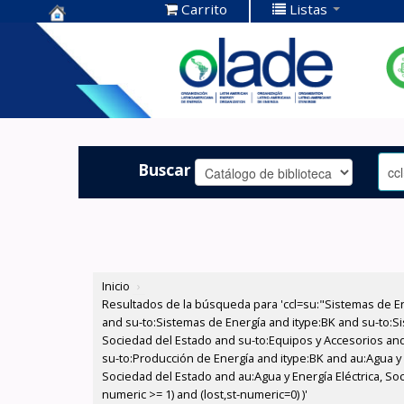
Carrito
Listas
Centro de
Documentación
OLADE -
Buscar
Inicio
›
Resultados de la búsqueda para 'ccl=su:"Sistemas de E
and su-to:Sistemas de Energía and itype:BK and su-to:Si
Sociedad del Estado and su-to:Equipos y Accesorios and
su-to:Producción de Energía and itype:BK and au:Agua y E
Sociedad del Estado and au:Agua y Energía Eléctrica, So
numeric >= 1) and (lost,st-numeric=0) )'