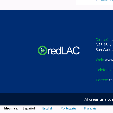
Dirección:
A
N58-63 y 
San Carlos
Web:
www.
Teléfono:
Correo:
ce
Al crear una cu
Idiomas:
Español
English
Português
Français