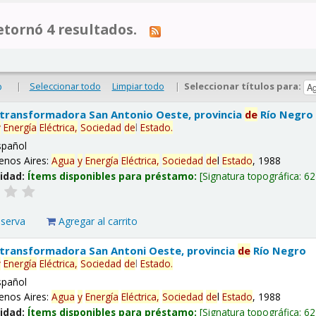
tornó 4 resultados.
|
Seleccionar todo
Limpiar todo
|
Seleccionar títulos para:
o
 transformadora San Antonio Oeste, provincia
de
Río Negro
y
Energía
Eléctrica,
Sociedad
de
l
Estado
.
spañol
enos Aires:
Agua
y
Energía
Eléctrica,
Sociedad
de
l
Estado
, 1988
lidad:
Ítems disponibles para préstamo:
Signatura topográfica:
62
eserva
Agregar al carrito
 transformadora San Antoni Oeste, provincia
de
Río Negro
y
Energía
Eléctrica,
Sociedad
de
l
Estado
.
spañol
enos Aires:
Agua
y
Energía
Eléctrica,
Sociedad
de
l
Estado
, 1988
lidad:
Ítems disponibles para préstamo:
Signatura topográfica:
62