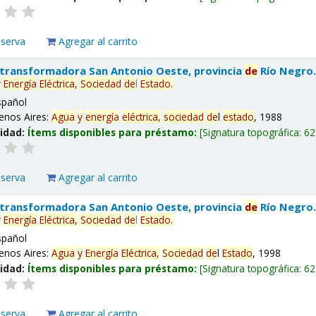
eserva
Agregar al carrito
 transformadora San Antonio Oeste, provincia
de
Río Negro
y
Energía
Eléctrica,
Sociedad
de
l
Estado
.
spañol
enos Aires:
Agua
y
energía
eléctrica,
sociedad
de
l
estado
, 1988
lidad:
Ítems disponibles para préstamo:
Signatura topográfica:
62
eserva
Agregar al carrito
 transformadora San Antonio Oeste, provincia
de
Río Negro
y
Energía
Eléctrica,
Sociedad
de
l
Estado
.
spañol
enos Aires:
Agua
y
Energía
Eléctrica,
Sociedad
de
l
Estado
, 1998
lidad:
Ítems disponibles para préstamo:
Signatura topográfica:
62
eserva
Agregar al carrito