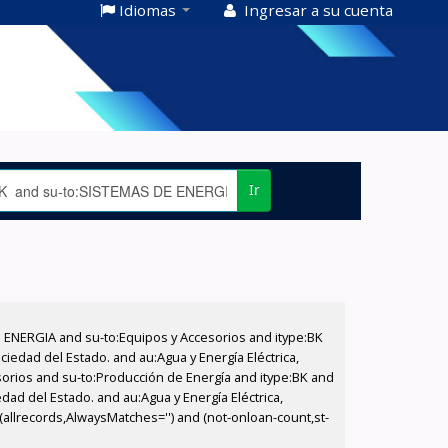
Idiomas
Ingresar a su cuenta
Ir
E ENERGIA and su-to:Equipos y Accesorios and itype:BK
iedad del Estado. and au:Agua y Energía Eléctrica,
sorios and su-to:Producción de Energía and itype:BK and
dad del Estado. and au:Agua y Energía Eléctrica,
(allrecords,AlwaysMatches='') and (not-onloan-count,st-