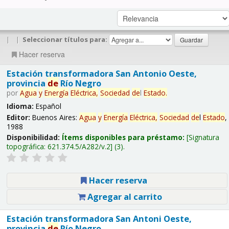
|
|
Seleccionar títulos para:
Hacer reserva
Estación transformadora San Antonio Oeste,
provincia
de
Río Negro
por
Agua
y
Energía
Eléctrica,
Sociedad
de
l
Estado
.
Idioma:
Español
Editor:
Buenos Aires:
Agua
y
Energía
Eléctrica,
Sociedad
de
l
Estado
,
1988
Disponibilidad:
Ítems disponibles para préstamo:
Signatura
topográfica:
621.374.5/A282/v.2
(3).
Hacer reserva
Agregar al carrito
Estación transformadora San Antoni Oeste,
provincia
de
Río Negro