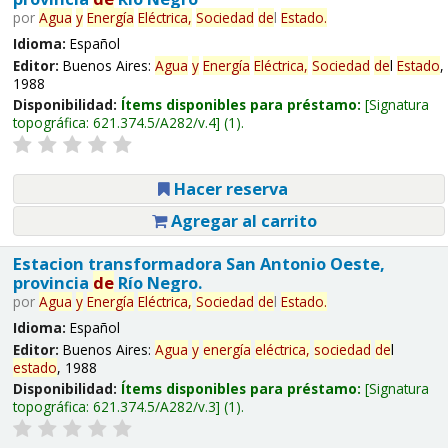
por
Agua
y
Energía
Eléctrica,
Sociedad
de
l
Estado
.
Idioma:
Español
Editor:
Buenos Aires:
Agua
y
Energía
Eléctrica,
Sociedad
de
l
Estado
,
1988
Disponibilidad:
Ítems disponibles para préstamo:
Signatura
topográfica:
621.374.5/A282/v.4
(1).
Hacer reserva
Agregar al carrito
Estacion transformadora San Antonio Oeste,
provincia
de
Río Negro.
por
Agua
y
Energía
Eléctrica,
Sociedad
de
l
Estado
.
Idioma:
Español
Editor:
Buenos Aires:
Agua
y
energía
eléctrica,
sociedad
de
l
estado
, 1988
Disponibilidad:
Ítems disponibles para préstamo:
Signatura
topográfica:
621.374.5/A282/v.3
(1).