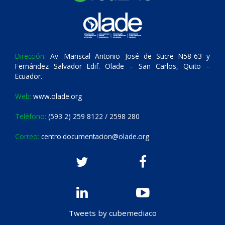
Dirección:
Av. Mariscal Antonio José de Sucre N58-63 y
Fernández Salvador Edif. Olade – San Carlos, Quito –
Ecuador.
Web:
www.olade.org
Teléfono:
(593 2) 259 8122 / 2598 280
Correo:
centro.documentacion@olade.org
Tweets by cubemediaco