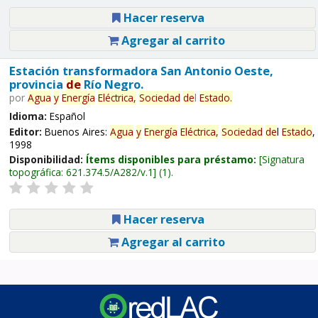
Hacer reserva
Agregar al carrito
Estación transformadora San Antonio Oeste,
provincia
de
Río Negro.
por
Agua
y
Energía
Eléctrica,
Sociedad
de
l
Estado
.
Idioma:
Español
Editor:
Buenos Aires:
Agua
y
Energía
Eléctrica,
Sociedad
de
l
Estado
,
1998
Disponibilidad:
Ítems disponibles para préstamo:
Signatura
topográfica:
621.374.5/A282/v.1
(1).
Hacer reserva
Agregar al carrito