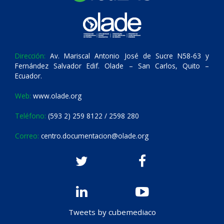
Dirección:
Av. Mariscal Antonio José de Sucre N58-63 y
Fernández Salvador Edif. Olade – San Carlos, Quito –
Ecuador.
Web:
www.olade.org
Teléfono:
(593 2) 259 8122 / 2598 280
Correo:
centro.documentacion@olade.org
Tweets by cubemediaco