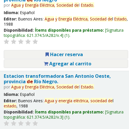
por
Agua
y
Energía
Eléctrica,
Sociedad
de
l
Estado
.
Idioma:
Español
Editor:
Buenos Aires:
Agua
y
Energía
Eléctrica,
Sociedad
de
l
Estado
,
1988
Disponibilidad:
Ítems disponibles para préstamo:
Signatura
topográfica:
621.374.5/A282/v.4
(1).
Hacer reserva
Agregar al carrito
Estacion transformadora San Antonio Oeste,
provincia
de
Río Negro.
por
Agua
y
Energía
Eléctrica,
Sociedad
de
l
Estado
.
Idioma:
Español
Editor:
Buenos Aires:
Agua
y
energía
eléctrica,
sociedad
de
l
estado
, 1988
Disponibilidad:
Ítems disponibles para préstamo:
Signatura
topográfica:
621.374.5/A282/v.3
(1).