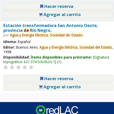
Hacer reserva
Agregar al carrito
Estación transformadora San Antonio Oeste,
provincia
de
Río Negro.
por
Agua
y
Energía
Eléctrica,
Sociedad
de
l
Estado
.
Idioma:
Español
Editor:
Buenos Aires:
Agua
y
Energía
Eléctrica,
Sociedad
de
l
Estado
,
1998
Disponibilidad:
Ítems disponibles para préstamo:
Signatura
topográfica:
621.374.5/A282/v.1
(1).
Hacer reserva
Agregar al carrito