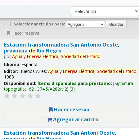
|
|
Seleccionar títulos para:
Hacer reserva
Estación transformadora San Antonio Oeste,
provincia
de
Río Negro
por
Agua
y
Energía
Eléctrica,
Sociedad
de
l
Estado
.
Idioma:
Español
Editor:
Buenos Aires:
Agua
y
Energía
Eléctrica,
Sociedad
de
l
Estado
,
1988
Disponibilidad:
Ítems disponibles para préstamo:
Signatura
topográfica:
621.374.5/A282/v.2
(3).
Hacer reserva
Agregar al carrito
Estación transformadora San Antoni Oeste,
provincia
de
Río Negro