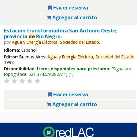
Hacer reserva
Agregar al carrito
Estación transformadora San Antonio Oeste,
provincia
de
Río Negro.
por
Agua
y
Energía
Eléctrica,
Sociedad
de
l
Estado
.
Idioma:
Español
Editor:
Buenos Aires:
Agua
y
Energía
Eléctrica,
Sociedad
de
l
Estado
,
1998
Disponibilidad:
Ítems disponibles para préstamo:
Signatura
topográfica:
621.374.5/A282/v.1
(1).
Hacer reserva
Agregar al carrito