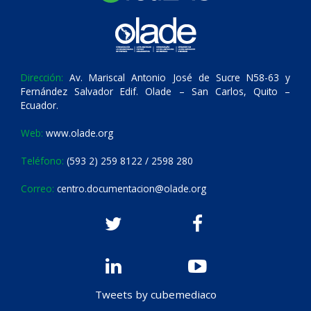
Dirección:
Av. Mariscal Antonio José de Sucre N58-63 y
Fernández Salvador Edif. Olade – San Carlos, Quito –
Ecuador.
Web:
www.olade.org
Teléfono:
(593 2) 259 8122 / 2598 280
Correo:
centro.documentacion@olade.org
Tweets by cubemediaco