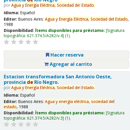
por
Agua
y
Energía
Eléctrica,
Sociedad
de
l
Estado
.
Idioma:
Español
Editor:
Buenos Aires:
Agua
y
Energía
Eléctrica,
Sociedad
de
l
Estado
,
1988
Disponibilidad:
Ítems disponibles para préstamo:
Signatura
topográfica:
621.374.5/A282/v.4
(1).
Hacer reserva
Agregar al carrito
Estacion transformadora San Antonio Oeste,
provincia
de
Río Negro.
por
Agua
y
Energía
Eléctrica,
Sociedad
de
l
Estado
.
Idioma:
Español
Editor:
Buenos Aires:
Agua
y
energía
eléctrica,
sociedad
de
l
estado
, 1988
Disponibilidad:
Ítems disponibles para préstamo:
Signatura
topográfica:
621.374.5/A282/v.3
(1).