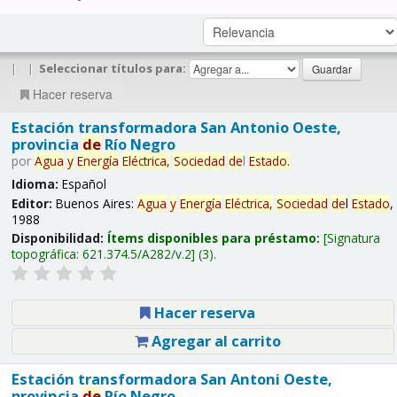
|
|
Seleccionar títulos para:
Hacer reserva
Estación transformadora San Antonio Oeste,
provincia
de
Río Negro
por
Agua
y
Energía
Eléctrica,
Sociedad
de
l
Estado
.
Idioma:
Español
Editor:
Buenos Aires:
Agua
y
Energía
Eléctrica,
Sociedad
de
l
Estado
,
1988
Disponibilidad:
Ítems disponibles para préstamo:
Signatura
topográfica:
621.374.5/A282/v.2
(3).
Hacer reserva
Agregar al carrito
Estación transformadora San Antoni Oeste,
provincia
de
Río Negro