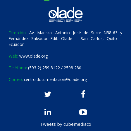
Dirección:
Av. Mariscal Antonio José de Sucre N58-63 y
Fernández Salvador Edif. Olade – San Carlos, Quito –
Ecuador.
Web:
www.olade.org
Teléfono:
(593 2) 259 8122 / 2598 280
Correo:
centro.documentacion@olade.org
Tweets by cubemediaco