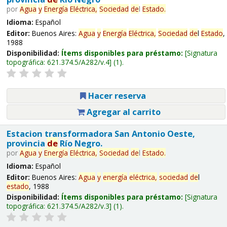
por
Agua
y
Energía
Eléctrica,
Sociedad
de
l
Estado
.
Idioma:
Español
Editor:
Buenos Aires:
Agua
y
Energía
Eléctrica,
Sociedad
de
l
Estado
,
1988
Disponibilidad:
Ítems disponibles para préstamo:
Signatura
topográfica:
621.374.5/A282/v.4
(1).
Hacer reserva
Agregar al carrito
Estacion transformadora San Antonio Oeste,
provincia
de
Río Negro.
por
Agua
y
Energía
Eléctrica,
Sociedad
de
l
Estado
.
Idioma:
Español
Editor:
Buenos Aires:
Agua
y
energía
eléctrica,
sociedad
de
l
estado
, 1988
Disponibilidad:
Ítems disponibles para préstamo:
Signatura
topográfica:
621.374.5/A282/v.3
(1).