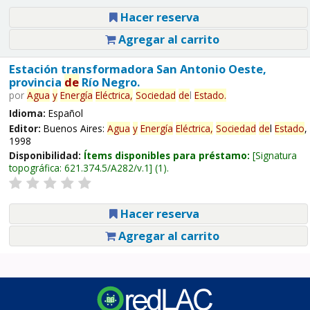
Hacer reserva
Agregar al carrito
Estación transformadora San Antonio Oeste,
provincia
de
Río Negro.
por
Agua
y
Energía
Eléctrica,
Sociedad
de
l
Estado
.
Idioma:
Español
Editor:
Buenos Aires:
Agua
y
Energía
Eléctrica,
Sociedad
de
l
Estado
,
1998
Disponibilidad:
Ítems disponibles para préstamo:
Signatura
topográfica:
621.374.5/A282/v.1
(1).
Hacer reserva
Agregar al carrito