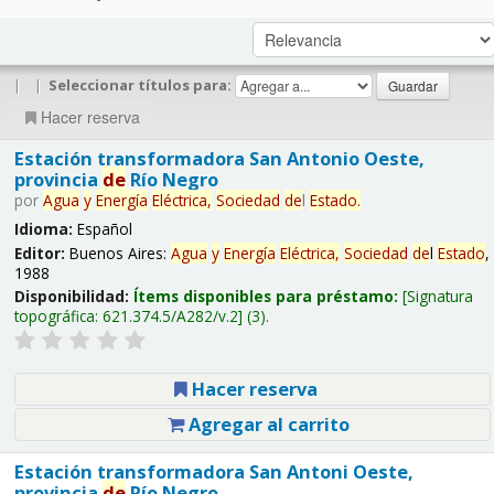
|
|
Seleccionar títulos para:
Hacer reserva
Estación transformadora San Antonio Oeste,
provincia
de
Río Negro
por
Agua
y
Energía
Eléctrica,
Sociedad
de
l
Estado
.
Idioma:
Español
Editor:
Buenos Aires:
Agua
y
Energía
Eléctrica,
Sociedad
de
l
Estado
,
1988
Disponibilidad:
Ítems disponibles para préstamo:
Signatura
topográfica:
621.374.5/A282/v.2
(3).
Hacer reserva
Agregar al carrito
Estación transformadora San Antoni Oeste,
provincia
de
Río Negro