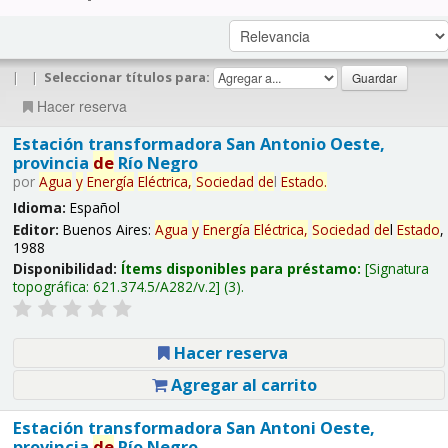
|
|
Seleccionar títulos para:
Hacer reserva
Estación transformadora San Antonio Oeste,
provincia
de
Río Negro
por
Agua
y
Energía
Eléctrica,
Sociedad
de
l
Estado
.
Idioma:
Español
Editor:
Buenos Aires:
Agua
y
Energía
Eléctrica,
Sociedad
de
l
Estado
,
1988
Disponibilidad:
Ítems disponibles para préstamo:
Signatura
topográfica:
621.374.5/A282/v.2
(3).
Hacer reserva
Agregar al carrito
Estación transformadora San Antoni Oeste,
provincia
de
Río Negro