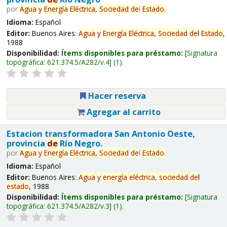
por
Agua
y
Energía
Eléctrica,
Sociedad
de
l
Estado
.
Idioma:
Español
Editor:
Buenos Aires:
Agua
y
Energía
Eléctrica,
Sociedad
de
l
Estado
,
1988
Disponibilidad:
Ítems disponibles para préstamo:
Signatura
topográfica:
621.374.5/A282/v.4
(1).
Hacer reserva
Agregar al carrito
Estacion transformadora San Antonio Oeste,
provincia
de
Río Negro.
por
Agua
y
Energía
Eléctrica,
Sociedad
de
l
Estado
.
Idioma:
Español
Editor:
Buenos Aires:
Agua
y
energía
eléctrica,
sociedad
de
l
estado
, 1988
Disponibilidad:
Ítems disponibles para préstamo:
Signatura
topográfica:
621.374.5/A282/v.3
(1).