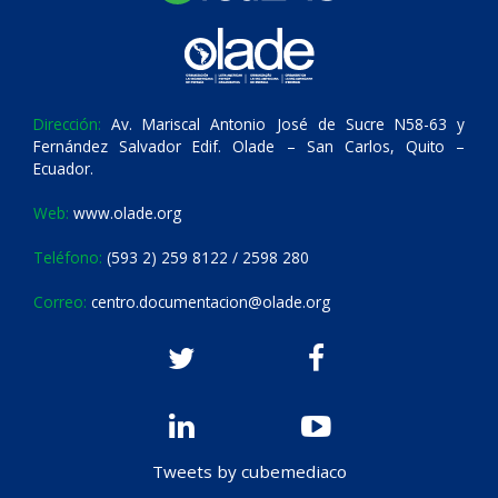
Dirección:
Av. Mariscal Antonio José de Sucre N58-63 y
Fernández Salvador Edif. Olade – San Carlos, Quito –
Ecuador.
Web:
www.olade.org
Teléfono:
(593 2) 259 8122 / 2598 280
Correo:
centro.documentacion@olade.org
Tweets by cubemediaco