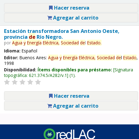
Hacer reserva
Agregar al carrito
Estación transformadora San Antonio Oeste,
provincia
de
Río Negro.
por
Agua
y
Energía
Eléctrica,
Sociedad
de
l
Estado
.
Idioma:
Español
Editor:
Buenos Aires:
Agua
y
Energía
Eléctrica,
Sociedad
de
l
Estado
,
1998
Disponibilidad:
Ítems disponibles para préstamo:
Signatura
topográfica:
621.374.5/A282/v.1
(1).
Hacer reserva
Agregar al carrito