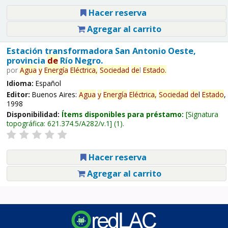
Hacer reserva
Agregar al carrito
Estación transformadora San Antonio Oeste,
provincia
de
Río Negro.
por
Agua
y
Energía
Eléctrica,
Sociedad
de
l
Estado
.
Idioma:
Español
Editor:
Buenos Aires:
Agua
y
Energía
Eléctrica,
Sociedad
de
l
Estado
,
1998
Disponibilidad:
Ítems disponibles para préstamo:
Signatura
topográfica:
621.374.5/A282/v.1
(1).
Hacer reserva
Agregar al carrito