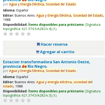
por
Agua
y
Energía
Eléctrica,
Sociedad
de
l
Estado
.
Idioma:
Español
Editor:
Buenos Aires:
Agua
y
Energía
Eléctrica,
Sociedad
de
l
Estado
,
1988
Disponibilidad:
Ítems disponibles para préstamo:
Signatura
topográfica:
621.374.5/A282/v.4
(1).
Hacer reserva
Agregar al carrito
Estacion transformadora San Antonio Oeste,
provincia
de
Río Negro.
por
Agua
y
Energía
Eléctrica,
Sociedad
de
l
Estado
.
Idioma:
Español
Editor:
Buenos Aires:
Agua
y
energía
eléctrica,
sociedad
de
l
estado
, 1988
Disponibilidad:
Ítems disponibles para préstamo:
Signatura
topográfica:
621.374.5/A282/v.3
(1).