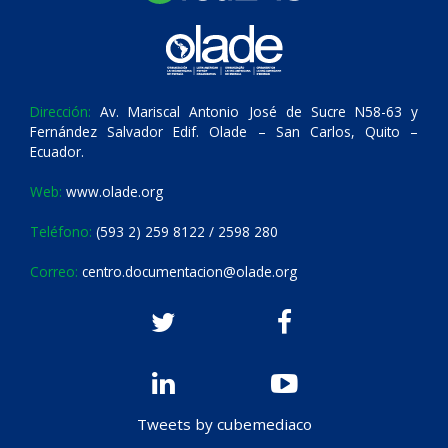
Dirección:
Av. Mariscal Antonio José de Sucre N58-63 y
Fernández Salvador Edif. Olade – San Carlos, Quito –
Ecuador.
Web:
www.olade.org
Teléfono:
(593 2) 259 8122 / 2598 280
Correo:
centro.documentacion@olade.org
Tweets by cubemediaco