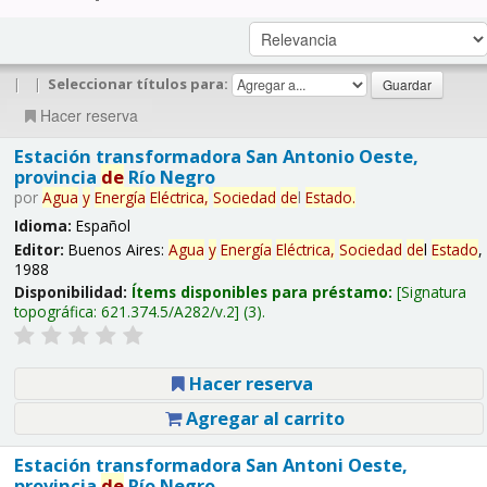
|
|
Seleccionar títulos para:
Hacer reserva
Estación transformadora San Antonio Oeste,
provincia
de
Río Negro
por
Agua
y
Energía
Eléctrica,
Sociedad
de
l
Estado
.
Idioma:
Español
Editor:
Buenos Aires:
Agua
y
Energía
Eléctrica,
Sociedad
de
l
Estado
,
1988
Disponibilidad:
Ítems disponibles para préstamo:
Signatura
topográfica:
621.374.5/A282/v.2
(3).
Hacer reserva
Agregar al carrito
Estación transformadora San Antoni Oeste,
provincia
de
Río Negro