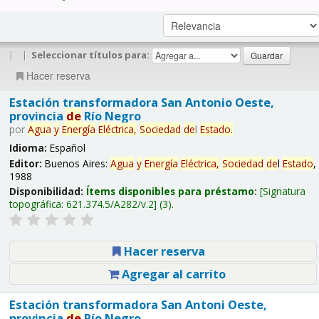
|
|
Seleccionar títulos para:
Hacer reserva
Estación transformadora San Antonio Oeste,
provincia
de
Río Negro
por
Agua
y
Energía
Eléctrica,
Sociedad
de
l
Estado
.
Idioma:
Español
Editor:
Buenos Aires:
Agua
y
Energía
Eléctrica,
Sociedad
de
l
Estado
,
1988
Disponibilidad:
Ítems disponibles para préstamo:
Signatura
topográfica:
621.374.5/A282/v.2
(3).
Hacer reserva
Agregar al carrito
Estación transformadora San Antoni Oeste,
provincia
de
Río Negro