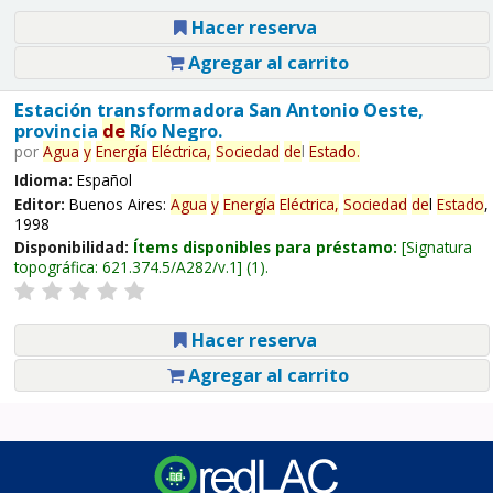
Hacer reserva
Agregar al carrito
Estación transformadora San Antonio Oeste,
provincia
de
Río Negro.
por
Agua
y
Energía
Eléctrica,
Sociedad
de
l
Estado
.
Idioma:
Español
Editor:
Buenos Aires:
Agua
y
Energía
Eléctrica,
Sociedad
de
l
Estado
,
1998
Disponibilidad:
Ítems disponibles para préstamo:
Signatura
topográfica:
621.374.5/A282/v.1
(1).
Hacer reserva
Agregar al carrito