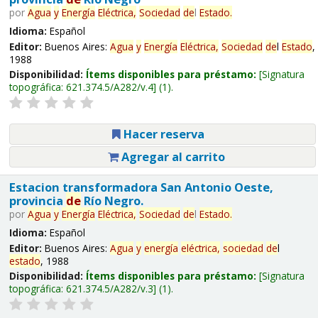
por
Agua
y
Energía
Eléctrica,
Sociedad
de
l
Estado
.
Idioma:
Español
Editor:
Buenos Aires:
Agua
y
Energía
Eléctrica,
Sociedad
de
l
Estado
,
1988
Disponibilidad:
Ítems disponibles para préstamo:
Signatura
topográfica:
621.374.5/A282/v.4
(1).
Hacer reserva
Agregar al carrito
Estacion transformadora San Antonio Oeste,
provincia
de
Río Negro.
por
Agua
y
Energía
Eléctrica,
Sociedad
de
l
Estado
.
Idioma:
Español
Editor:
Buenos Aires:
Agua
y
energía
eléctrica,
sociedad
de
l
estado
, 1988
Disponibilidad:
Ítems disponibles para préstamo:
Signatura
topográfica:
621.374.5/A282/v.3
(1).