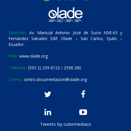
Dirección:
Av. Mariscal Antonio José de Sucre N58-63 y
Fernández Salvador Edif. Olade – San Carlos, Quito –
Ecuador.
Web:
www.olade.org
Teléfono:
(593 2) 259 8122 / 2598 280
Correo:
centro.documentacion@olade.org
Tweets by cubemediaco