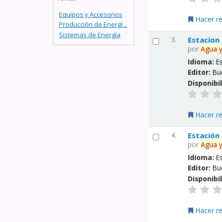
Equipos y Accesorios
Hacer r
Producción de Energí...
Sistemas de Energía
3.
Estacion
por
Agua
Idioma:
E
Editor:
Bu
Disponibi
Hacer r
4.
Estación
por
Agua
Idioma:
E
Editor:
Bu
Disponibi
Hacer r