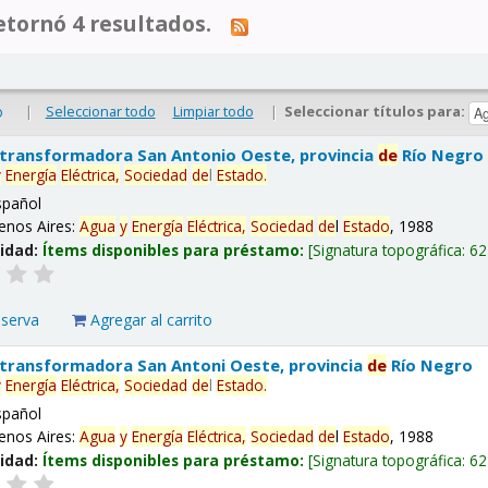
tornó 4 resultados.
|
Seleccionar todo
Limpiar todo
|
Seleccionar títulos para:
o
 transformadora San Antonio Oeste, provincia
de
Río Negro
y
Energía
Eléctrica,
Sociedad
de
l
Estado
.
spañol
enos Aires:
Agua
y
Energía
Eléctrica,
Sociedad
de
l
Estado
, 1988
lidad:
Ítems disponibles para préstamo:
Signatura topográfica:
62
eserva
Agregar al carrito
 transformadora San Antoni Oeste, provincia
de
Río Negro
y
Energía
Eléctrica,
Sociedad
de
l
Estado
.
spañol
enos Aires:
Agua
y
Energía
Eléctrica,
Sociedad
de
l
Estado
, 1988
lidad:
Ítems disponibles para préstamo:
Signatura topográfica:
62