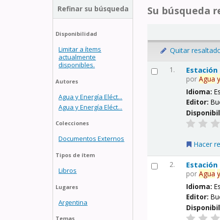
Refinar su búsqueda
Su búsqueda re
Disponibilidad
Limitar a ítems
Quitar resaltad
actualmente
disponibles.
1.
Estación
por
Agua
Autores
Idioma:
E
Agua y Energía Eléct...
Editor:
Bu
Agua y Energía Eléct...
Disponibi
Colecciones
Documentos Externos
Hacer r
Tipos de ítem
2.
Estación
Libros
por
Agua
Idioma:
E
Lugares
Editor:
Bu
Argentina
Disponibi
Temas