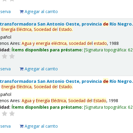
eserva
Agregar al carrito
 transformadora San Antonio Oeste, provincia
de
Río Negro
y
Energía
Eléctrica,
Sociedad
de
l
Estado
.
spañol
enos Aires:
Agua
y
energía
eléctrica,
sociedad
de
l
estado
, 1988
lidad:
Ítems disponibles para préstamo:
Signatura topográfica:
62
eserva
Agregar al carrito
 transformadora San Antonio Oeste, provincia
de
Río Negro
y
Energía
Eléctrica,
Sociedad
de
l
Estado
.
spañol
enos Aires:
Agua
y
Energía
Eléctrica,
Sociedad
de
l
Estado
, 1998
lidad:
Ítems disponibles para préstamo:
Signatura topográfica:
62
eserva
Agregar al carrito