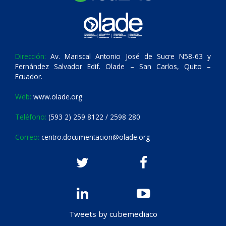
Dirección:
Av. Mariscal Antonio José de Sucre N58-63 y
Fernández Salvador Edif. Olade – San Carlos, Quito –
Ecuador.
Web:
www.olade.org
Teléfono:
(593 2) 259 8122 / 2598 280
Correo:
centro.documentacion@olade.org
Tweets by cubemediaco