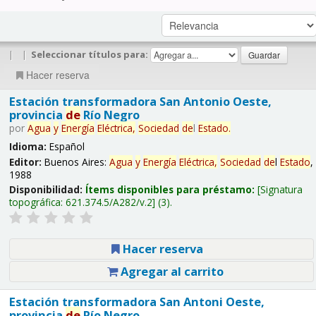
|
|
Seleccionar títulos para:
Hacer reserva
Estación transformadora San Antonio Oeste,
provincia
de
Río Negro
por
Agua
y
Energía
Eléctrica,
Sociedad
de
l
Estado
.
Idioma:
Español
Editor:
Buenos Aires:
Agua
y
Energía
Eléctrica,
Sociedad
de
l
Estado
,
1988
Disponibilidad:
Ítems disponibles para préstamo:
Signatura
topográfica:
621.374.5/A282/v.2
(3).
Hacer reserva
Agregar al carrito
Estación transformadora San Antoni Oeste,
provincia
de
Río Negro