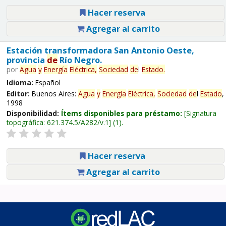
Hacer reserva
Agregar al carrito
Estación transformadora San Antonio Oeste,
provincia
de
Río Negro.
por
Agua
y
Energía
Eléctrica,
Sociedad
de
l
Estado
.
Idioma:
Español
Editor:
Buenos Aires:
Agua
y
Energía
Eléctrica,
Sociedad
de
l
Estado
,
1998
Disponibilidad:
Ítems disponibles para préstamo:
Signatura
topográfica:
621.374.5/A282/v.1
(1).
Hacer reserva
Agregar al carrito