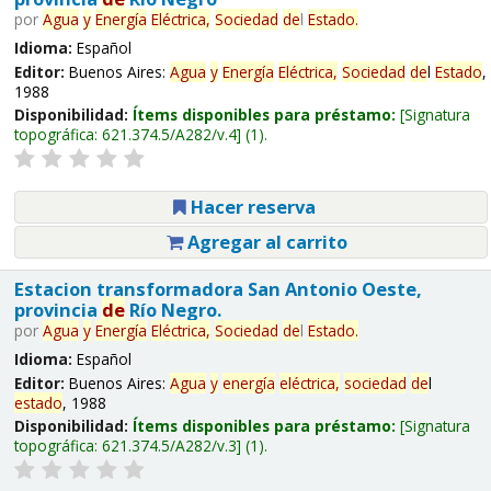
por
Agua
y
Energía
Eléctrica,
Sociedad
de
l
Estado
.
Idioma:
Español
Editor:
Buenos Aires:
Agua
y
Energía
Eléctrica,
Sociedad
de
l
Estado
,
1988
Disponibilidad:
Ítems disponibles para préstamo:
Signatura
topográfica:
621.374.5/A282/v.4
(1).
Hacer reserva
Agregar al carrito
Estacion transformadora San Antonio Oeste,
provincia
de
Río Negro.
por
Agua
y
Energía
Eléctrica,
Sociedad
de
l
Estado
.
Idioma:
Español
Editor:
Buenos Aires:
Agua
y
energía
eléctrica,
sociedad
de
l
estado
, 1988
Disponibilidad:
Ítems disponibles para préstamo:
Signatura
topográfica:
621.374.5/A282/v.3
(1).