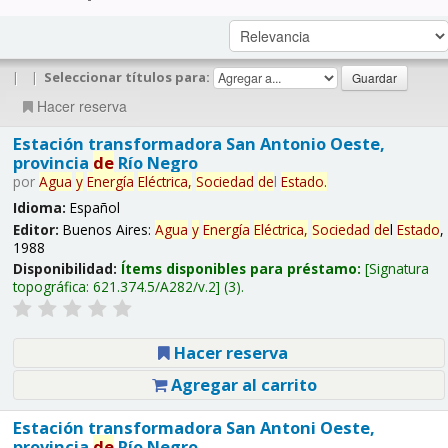
|
|
Seleccionar títulos para:
Hacer reserva
Estación transformadora San Antonio Oeste,
provincia
de
Río Negro
por
Agua
y
Energía
Eléctrica,
Sociedad
de
l
Estado
.
Idioma:
Español
Editor:
Buenos Aires:
Agua
y
Energía
Eléctrica,
Sociedad
de
l
Estado
,
1988
Disponibilidad:
Ítems disponibles para préstamo:
Signatura
topográfica:
621.374.5/A282/v.2
(3).
Hacer reserva
Agregar al carrito
Estación transformadora San Antoni Oeste,
provincia
de
Río Negro