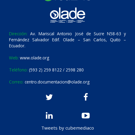
Dirección:
Av. Mariscal Antonio José de Sucre N58-63 y
Fernández Salvador Edif. Olade – San Carlos, Quito –
Ecuador.
Web:
www.olade.org
Teléfono:
(593 2) 259 8122 / 2598 280
Correo:
centro.documentacion@olade.org
Tweets by cubemediaco