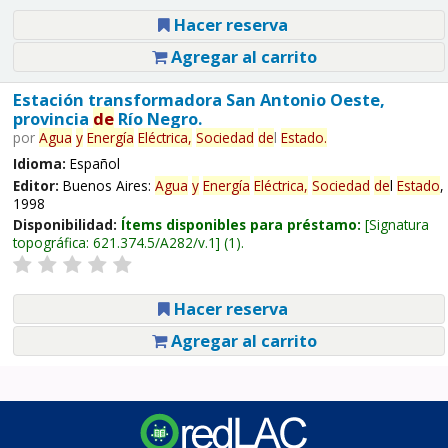
Hacer reserva
Agregar al carrito
Estación transformadora San Antonio Oeste,
provincia
de
Río Negro.
por
Agua
y
Energía
Eléctrica,
Sociedad
de
l
Estado
.
Idioma:
Español
Editor:
Buenos Aires:
Agua
y
Energía
Eléctrica,
Sociedad
de
l
Estado
,
1998
Disponibilidad:
Ítems disponibles para préstamo:
Signatura
topográfica:
621.374.5/A282/v.1
(1).
Hacer reserva
Agregar al carrito