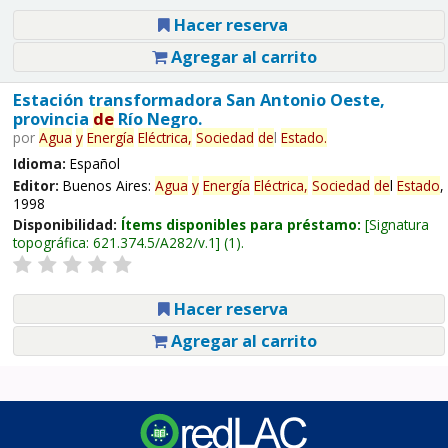
Hacer reserva
Agregar al carrito
Estación transformadora San Antonio Oeste,
provincia
de
Río Negro.
por
Agua
y
Energía
Eléctrica,
Sociedad
de
l
Estado
.
Idioma:
Español
Editor:
Buenos Aires:
Agua
y
Energía
Eléctrica,
Sociedad
de
l
Estado
,
1998
Disponibilidad:
Ítems disponibles para préstamo:
Signatura
topográfica:
621.374.5/A282/v.1
(1).
Hacer reserva
Agregar al carrito