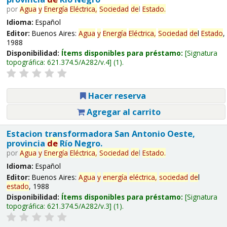
por
Agua
y
Energía
Eléctrica,
Sociedad
de
l
Estado
.
Idioma:
Español
Editor:
Buenos Aires:
Agua
y
Energía
Eléctrica,
Sociedad
de
l
Estado
,
1988
Disponibilidad:
Ítems disponibles para préstamo:
Signatura
topográfica:
621.374.5/A282/v.4
(1).
Hacer reserva
Agregar al carrito
Estacion transformadora San Antonio Oeste,
provincia
de
Río Negro.
por
Agua
y
Energía
Eléctrica,
Sociedad
de
l
Estado
.
Idioma:
Español
Editor:
Buenos Aires:
Agua
y
energía
eléctrica,
sociedad
de
l
estado
, 1988
Disponibilidad:
Ítems disponibles para préstamo:
Signatura
topográfica:
621.374.5/A282/v.3
(1).