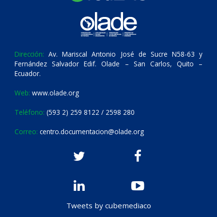
Dirección:
Av. Mariscal Antonio José de Sucre N58-63 y
Fernández Salvador Edif. Olade – San Carlos, Quito –
Ecuador.
Web:
www.olade.org
Teléfono:
(593 2) 259 8122 / 2598 280
Correo:
centro.documentacion@olade.org
Tweets by cubemediaco