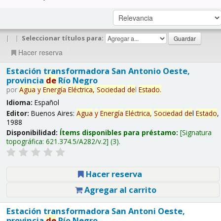
|
|
Seleccionar títulos para:
Hacer reserva
Estación transformadora San Antonio Oeste,
provincia
de
Río Negro
por
Agua
y
Energía
Eléctrica,
Sociedad
de
l
Estado
.
Idioma:
Español
Editor:
Buenos Aires:
Agua
y
Energía
Eléctrica,
Sociedad
de
l
Estado
,
1988
Disponibilidad:
Ítems disponibles para préstamo:
Signatura
topográfica:
621.374.5/A282/v.2
(3).
Hacer reserva
Agregar al carrito
Estación transformadora San Antoni Oeste,
provincia
de
Río Negro