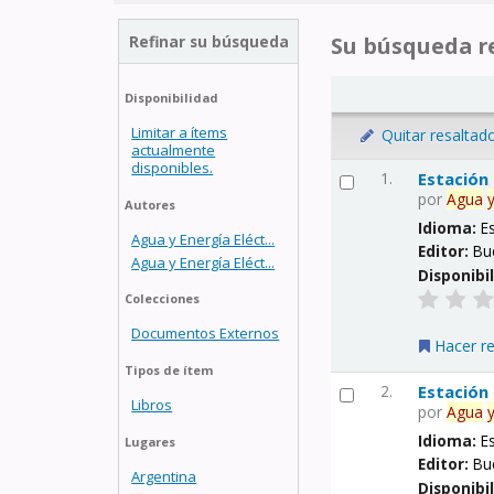
Refinar su búsqueda
Su búsqueda re
Disponibilidad
Limitar a ítems
Quitar resaltad
actualmente
disponibles.
1.
Estación
por
Agua
Autores
Idioma:
E
Agua y Energía Eléct...
Editor:
Bu
Agua y Energía Eléct...
Disponibi
Colecciones
Documentos Externos
Hacer r
Tipos de ítem
2.
Estación
Libros
por
Agua
Idioma:
E
Lugares
Editor:
Bu
Argentina
Disponibi