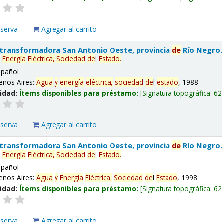
eserva
Agregar al carrito
 transformadora San Antonio Oeste, provincia
de
Río Negro
y
Energía
Eléctrica,
Sociedad
de
l
Estado
.
spañol
enos Aires:
Agua
y
energía
eléctrica,
sociedad
de
l
estado
, 1988
lidad:
Ítems disponibles para préstamo:
Signatura topográfica:
62
eserva
Agregar al carrito
 transformadora San Antonio Oeste, provincia
de
Río Negro
y
Energía
Eléctrica,
Sociedad
de
l
Estado
.
spañol
enos Aires:
Agua
y
Energía
Eléctrica,
Sociedad
de
l
Estado
, 1998
lidad:
Ítems disponibles para préstamo:
Signatura topográfica:
62
eserva
Agregar al carrito