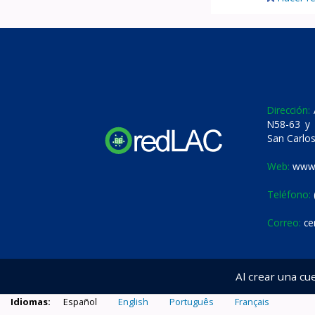
Dirección:
A
N58-63 y 
San Carlos
Web:
www.
Teléfono:
Correo:
ce
Al crear una cu
Idiomas:
Español
English
Português
Français