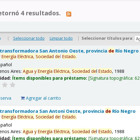
tornó 4 resultados.
|
Seleccionar todo
Limpiar todo
|
Seleccionar títulos para:
o
 transformadora San Antonio Oeste, provincia
de
Río Negro
y
Energía
Eléctrica,
Sociedad
de
l
Estado
.
spañol
enos Aires:
Agua
y
Energía
Eléctrica,
Sociedad
de
l
Estado
, 1988
lidad:
Ítems disponibles para préstamo:
Signatura topográfica:
62
eserva
Agregar al carrito
 transformadora San Antoni Oeste, provincia
de
Río Negro
y
Energía
Eléctrica,
Sociedad
de
l
Estado
.
spañol
enos Aires:
Agua
y
Energía
Eléctrica,
Sociedad
de
l
Estado
, 1988
lidad:
Ítems disponibles para préstamo:
Signatura topográfica:
62