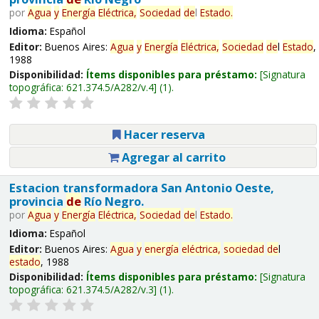
por
Agua
y
Energía
Eléctrica,
Sociedad
de
l
Estado
.
Idioma:
Español
Editor:
Buenos Aires:
Agua
y
Energía
Eléctrica,
Sociedad
de
l
Estado
,
1988
Disponibilidad:
Ítems disponibles para préstamo:
Signatura
topográfica:
621.374.5/A282/v.4
(1).
Hacer reserva
Agregar al carrito
Estacion transformadora San Antonio Oeste,
provincia
de
Río Negro.
por
Agua
y
Energía
Eléctrica,
Sociedad
de
l
Estado
.
Idioma:
Español
Editor:
Buenos Aires:
Agua
y
energía
eléctrica,
sociedad
de
l
estado
, 1988
Disponibilidad:
Ítems disponibles para préstamo:
Signatura
topográfica:
621.374.5/A282/v.3
(1).