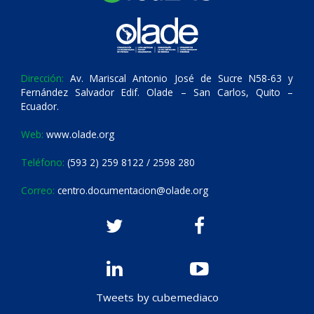
Dirección:
Av. Mariscal Antonio José de Sucre N58-63 y
Fernández Salvador Edif. Olade – San Carlos, Quito –
Ecuador.
Web:
www.olade.org
Teléfono:
(593 2) 259 8122 / 2598 280
Correo:
centro.documentacion@olade.org
Tweets by cubemediaco