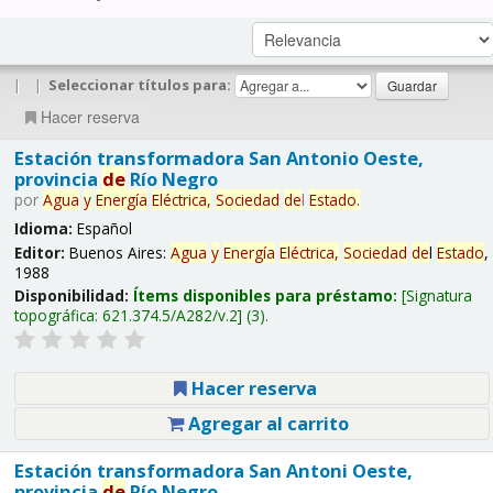
|
|
Seleccionar títulos para:
Hacer reserva
Estación transformadora San Antonio Oeste,
provincia
de
Río Negro
por
Agua
y
Energía
Eléctrica,
Sociedad
de
l
Estado
.
Idioma:
Español
Editor:
Buenos Aires:
Agua
y
Energía
Eléctrica,
Sociedad
de
l
Estado
,
1988
Disponibilidad:
Ítems disponibles para préstamo:
Signatura
topográfica:
621.374.5/A282/v.2
(3).
Hacer reserva
Agregar al carrito
Estación transformadora San Antoni Oeste,
provincia
de
Río Negro