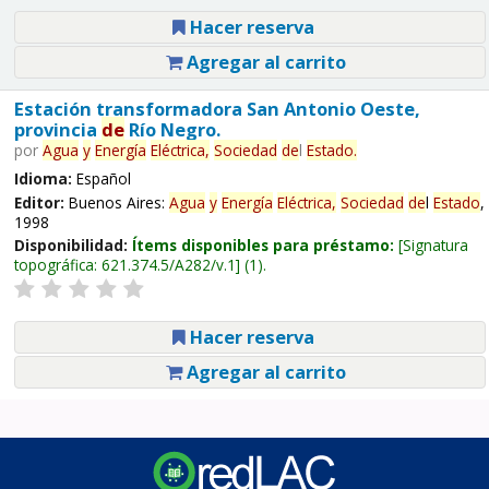
Hacer reserva
Agregar al carrito
Estación transformadora San Antonio Oeste,
provincia
de
Río Negro.
por
Agua
y
Energía
Eléctrica,
Sociedad
de
l
Estado
.
Idioma:
Español
Editor:
Buenos Aires:
Agua
y
Energía
Eléctrica,
Sociedad
de
l
Estado
,
1998
Disponibilidad:
Ítems disponibles para préstamo:
Signatura
topográfica:
621.374.5/A282/v.1
(1).
Hacer reserva
Agregar al carrito