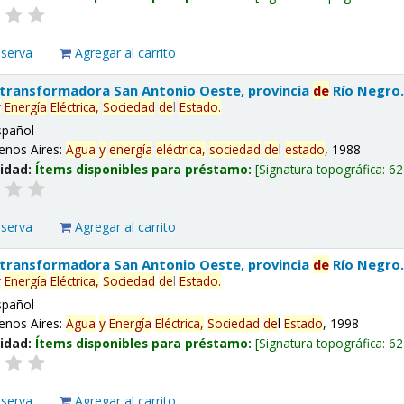
eserva
Agregar al carrito
 transformadora San Antonio Oeste, provincia
de
Río Negro
y
Energía
Eléctrica,
Sociedad
de
l
Estado
.
spañol
enos Aires:
Agua
y
energía
eléctrica,
sociedad
de
l
estado
, 1988
lidad:
Ítems disponibles para préstamo:
Signatura topográfica:
62
eserva
Agregar al carrito
 transformadora San Antonio Oeste, provincia
de
Río Negro
y
Energía
Eléctrica,
Sociedad
de
l
Estado
.
spañol
enos Aires:
Agua
y
Energía
Eléctrica,
Sociedad
de
l
Estado
, 1998
lidad:
Ítems disponibles para préstamo:
Signatura topográfica:
62
eserva
Agregar al carrito