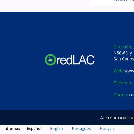
Dirección:
A
N58-63 y 
San Carlos
Web:
www.
Teléfono:
Correo:
ce
Al crear una cu
Idiomas:
Español
English
Português
Français