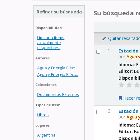
Refinar su búsqueda
Su búsqueda re
Disponibilidad
Limitar a ítems
Quitar resaltad
actualmente
disponibles.
1.
Estación
por
Agua
Autores
Idioma:
E
Agua y Energía Eléct...
Editor:
Bu
Agua y Energía Eléct...
Disponibi
Colecciones
Documentos Externos
Hacer r
Tipos de ítem
2.
Estación
Libros
por
Agua
Idioma:
E
Lugares
Editor:
Bu
Argentina
Disponibi