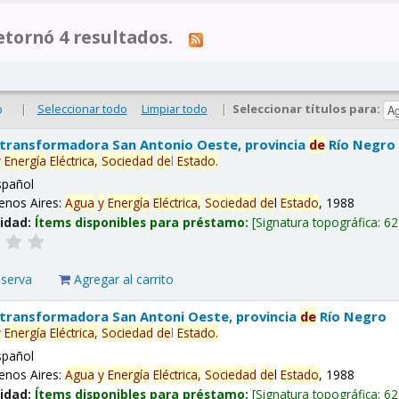
tornó 4 resultados.
|
Seleccionar todo
Limpiar todo
|
Seleccionar títulos para:
o
 transformadora San Antonio Oeste, provincia
de
Río Negro
y
Energía
Eléctrica,
Sociedad
de
l
Estado
.
spañol
enos Aires:
Agua
y
Energía
Eléctrica,
Sociedad
de
l
Estado
, 1988
lidad:
Ítems disponibles para préstamo:
Signatura topográfica:
62
eserva
Agregar al carrito
 transformadora San Antoni Oeste, provincia
de
Río Negro
y
Energía
Eléctrica,
Sociedad
de
l
Estado
.
spañol
enos Aires:
Agua
y
Energía
Eléctrica,
Sociedad
de
l
Estado
, 1988
lidad:
Ítems disponibles para préstamo:
Signatura topográfica:
62