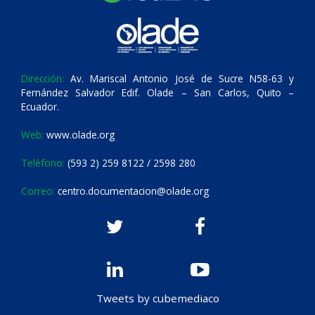
Dirección:
Av. Mariscal Antonio José de Sucre N58-63 y
Fernández Salvador Edif. Olade – San Carlos, Quito –
Ecuador.
Web:
www.olade.org
Teléfono:
(593 2) 259 8122 / 2598 280
Correo:
centro.documentacion@olade.org
Tweets by cubemediaco