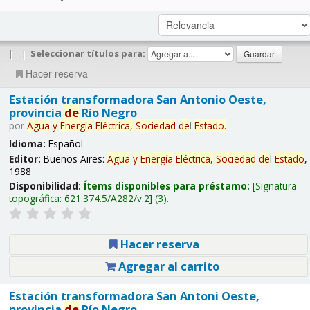
|
|
Seleccionar títulos para:
Hacer reserva
Estación transformadora San Antonio Oeste,
provincia
de
Río Negro
por
Agua
y
Energía
Eléctrica,
Sociedad
de
l
Estado
.
Idioma:
Español
Editor:
Buenos Aires:
Agua
y
Energía
Eléctrica,
Sociedad
de
l
Estado
,
1988
Disponibilidad:
Ítems disponibles para préstamo:
Signatura
topográfica:
621.374.5/A282/v.2
(3).
Hacer reserva
Agregar al carrito
Estación transformadora San Antoni Oeste,
provincia
de
Río Negro