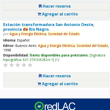
Hacer reserva
Agregar al carrito
Estación transformadora San Antonio Oeste,
provincia
de
Río Negro.
por
Agua
y
Energía
Eléctrica,
Sociedad
de
l
Estado
.
Idioma:
Español
Editor:
Buenos Aires:
Agua
y
Energía
Eléctrica,
Sociedad
de
l
Estado
,
1998
Disponibilidad:
Ítems disponibles para préstamo:
Signatura
topográfica:
621.374.5/A282/v.1
(1).
Hacer reserva
Agregar al carrito