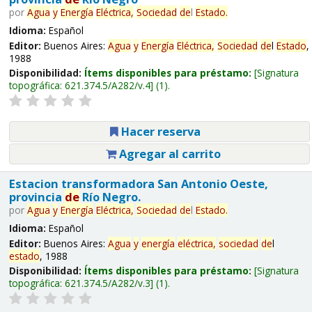
por
Agua
y
Energía
Eléctrica,
Sociedad
de
l
Estado
.
Idioma:
Español
Editor:
Buenos Aires:
Agua
y
Energía
Eléctrica,
Sociedad
de
l
Estado
,
1988
Disponibilidad:
Ítems disponibles para préstamo:
Signatura
topográfica:
621.374.5/A282/v.4
(1).
Hacer reserva
Agregar al carrito
Estacion transformadora San Antonio Oeste,
provincia
de
Río Negro.
por
Agua
y
Energía
Eléctrica,
Sociedad
de
l
Estado
.
Idioma:
Español
Editor:
Buenos Aires:
Agua
y
energía
eléctrica,
sociedad
de
l
estado
, 1988
Disponibilidad:
Ítems disponibles para préstamo:
Signatura
topográfica:
621.374.5/A282/v.3
(1).