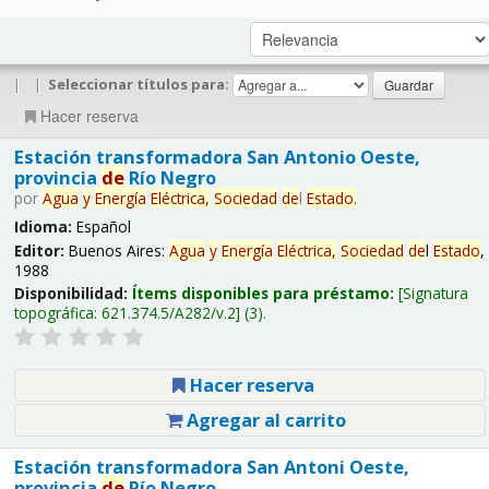
|
|
Seleccionar títulos para:
Hacer reserva
Estación transformadora San Antonio Oeste,
provincia
de
Río Negro
por
Agua
y
Energía
Eléctrica,
Sociedad
de
l
Estado
.
Idioma:
Español
Editor:
Buenos Aires:
Agua
y
Energía
Eléctrica,
Sociedad
de
l
Estado
,
1988
Disponibilidad:
Ítems disponibles para préstamo:
Signatura
topográfica:
621.374.5/A282/v.2
(3).
Hacer reserva
Agregar al carrito
Estación transformadora San Antoni Oeste,
provincia
de
Río Negro