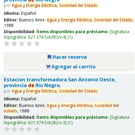
por
Agua
y
Energía
Eléctrica,
Sociedad
de
l
Estado
.
Idioma:
Español
Editor:
Buenos Aires:
Agua
y
Energía
Eléctrica,
Sociedad
de
l
Estado
,
1988
Disponibilidad:
Ítems disponibles para préstamo:
Signatura
topográfica:
621.374.5/A282/v.4
(1).
Hacer reserva
Agregar al carrito
Estacion transformadora San Antonio Oeste,
provincia
de
Río Negro.
por
Agua
y
Energía
Eléctrica,
Sociedad
de
l
Estado
.
Idioma:
Español
Editor:
Buenos Aires:
Agua
y
energía
eléctrica,
sociedad
de
l
estado
, 1988
Disponibilidad:
Ítems disponibles para préstamo:
Signatura
topográfica:
621.374.5/A282/v.3
(1).