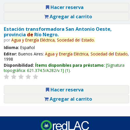
Hacer reserva
Agregar al carrito
Estación transformadora San Antonio Oeste,
provincia
de
Río Negro.
por
Agua
y
Energía
Eléctrica,
Sociedad
de
l
Estado
.
Idioma:
Español
Editor:
Buenos Aires:
Agua
y
Energía
Eléctrica,
Sociedad
de
l
Estado
,
1998
Disponibilidad:
Ítems disponibles para préstamo:
Signatura
topográfica:
621.374.5/A282/v.1
(1).
Hacer reserva
Agregar al carrito