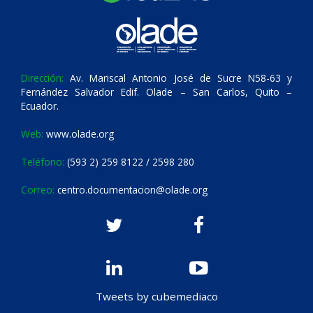
Dirección:
Av. Mariscal Antonio José de Sucre N58-63 y
Fernández Salvador Edif. Olade – San Carlos, Quito –
Ecuador.
Web:
www.olade.org
Teléfono:
(593 2) 259 8122 / 2598 280
Correo:
centro.documentacion@olade.org
Tweets by cubemediaco