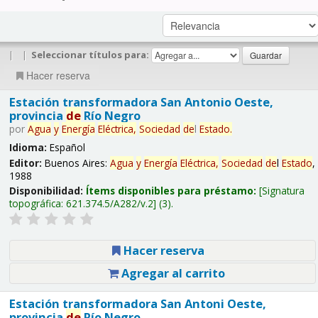
|
|
Seleccionar títulos para:
Hacer reserva
Estación transformadora San Antonio Oeste,
provincia
de
Río Negro
por
Agua
y
Energía
Eléctrica,
Sociedad
de
l
Estado
.
Idioma:
Español
Editor:
Buenos Aires:
Agua
y
Energía
Eléctrica,
Sociedad
de
l
Estado
,
1988
Disponibilidad:
Ítems disponibles para préstamo:
Signatura
topográfica:
621.374.5/A282/v.2
(3).
Hacer reserva
Agregar al carrito
Estación transformadora San Antoni Oeste,
provincia
de
Río Negro