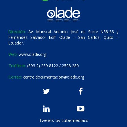
Dirección:
Av. Mariscal Antonio José de Sucre N58-63 y
Fernández Salvador Edif. Olade – San Carlos, Quito –
Ecuador.
Web:
www.olade.org
Teléfono:
(593 2) 259 8122 / 2598 280
Correo:
centro.documentacion@olade.org
Tweets by cubemediaco