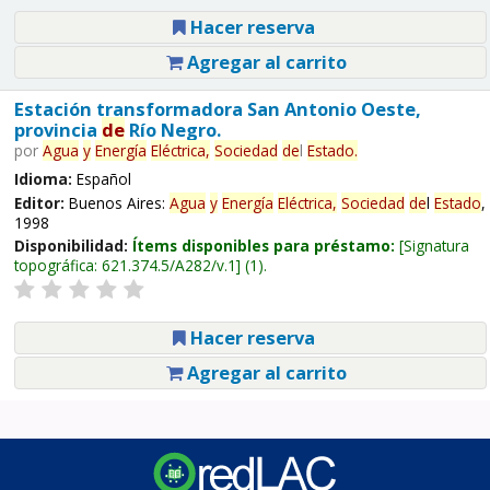
Hacer reserva
Agregar al carrito
Estación transformadora San Antonio Oeste,
provincia
de
Río Negro.
por
Agua
y
Energía
Eléctrica,
Sociedad
de
l
Estado
.
Idioma:
Español
Editor:
Buenos Aires:
Agua
y
Energía
Eléctrica,
Sociedad
de
l
Estado
,
1998
Disponibilidad:
Ítems disponibles para préstamo:
Signatura
topográfica:
621.374.5/A282/v.1
(1).
Hacer reserva
Agregar al carrito