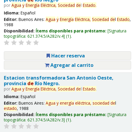
por
Agua
y
Energía
Eléctrica,
Sociedad
de
l
Estado
.
Idioma:
Español
Editor:
Buenos Aires:
Agua
y
Energía
Eléctrica,
Sociedad
de
l
Estado
,
1988
Disponibilidad:
Ítems disponibles para préstamo:
Signatura
topográfica:
621.374.5/A282/v.4
(1).
Hacer reserva
Agregar al carrito
Estacion transformadora San Antonio Oeste,
provincia
de
Río Negro.
por
Agua
y
Energía
Eléctrica,
Sociedad
de
l
Estado
.
Idioma:
Español
Editor:
Buenos Aires:
Agua
y
energía
eléctrica,
sociedad
de
l
estado
, 1988
Disponibilidad:
Ítems disponibles para préstamo:
Signatura
topográfica:
621.374.5/A282/v.3
(1).