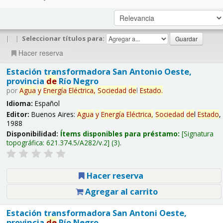
|
|
Seleccionar títulos para:
Hacer reserva
Estación transformadora San Antonio Oeste,
provincia
de
Río Negro
por
Agua
y
Energía
Eléctrica,
Sociedad
de
l
Estado
.
Idioma:
Español
Editor:
Buenos Aires:
Agua
y
Energía
Eléctrica,
Sociedad
de
l
Estado
,
1988
Disponibilidad:
Ítems disponibles para préstamo:
Signatura
topográfica:
621.374.5/A282/v.2
(3).
Hacer reserva
Agregar al carrito
Estación transformadora San Antoni Oeste,
provincia
de
Río Negro