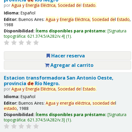
por
Agua
y
Energía
Eléctrica,
Sociedad
de
l
Estado
.
Idioma:
Español
Editor:
Buenos Aires:
Agua
y
Energía
Eléctrica,
Sociedad
de
l
Estado
,
1988
Disponibilidad:
Ítems disponibles para préstamo:
Signatura
topográfica:
621.374.5/A282/v.4
(1).
Hacer reserva
Agregar al carrito
Estacion transformadora San Antonio Oeste,
provincia
de
Río Negro.
por
Agua
y
Energía
Eléctrica,
Sociedad
de
l
Estado
.
Idioma:
Español
Editor:
Buenos Aires:
Agua
y
energía
eléctrica,
sociedad
de
l
estado
, 1988
Disponibilidad:
Ítems disponibles para préstamo:
Signatura
topográfica:
621.374.5/A282/v.3
(1).