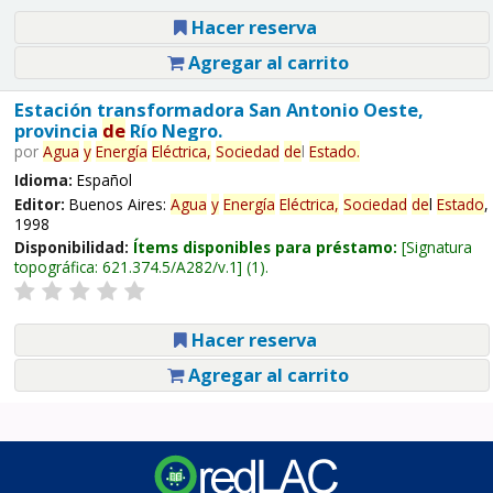
Hacer reserva
Agregar al carrito
Estación transformadora San Antonio Oeste,
provincia
de
Río Negro.
por
Agua
y
Energía
Eléctrica,
Sociedad
de
l
Estado
.
Idioma:
Español
Editor:
Buenos Aires:
Agua
y
Energía
Eléctrica,
Sociedad
de
l
Estado
,
1998
Disponibilidad:
Ítems disponibles para préstamo:
Signatura
topográfica:
621.374.5/A282/v.1
(1).
Hacer reserva
Agregar al carrito