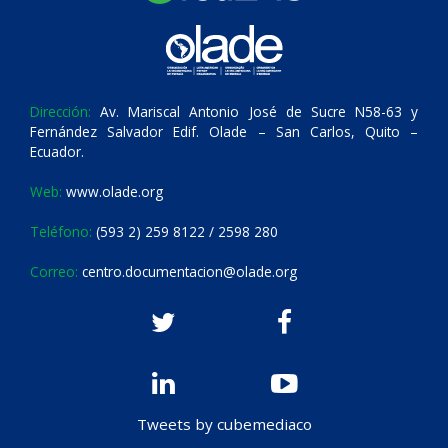
Dirección:
Av. Mariscal Antonio José de Sucre N58-63 y
Fernández Salvador Edif. Olade – San Carlos, Quito –
Ecuador.
Web:
www.olade.org
Teléfono:
(593 2) 259 8122 / 2598 280
Correo:
centro.documentacion@olade.org
Tweets by cubemediaco