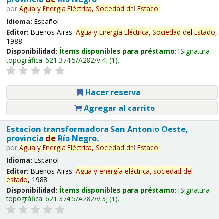
por
Agua
y
Energía
Eléctrica,
Sociedad
de
l
Estado
.
Idioma:
Español
Editor:
Buenos Aires:
Agua
y
Energía
Eléctrica,
Sociedad
de
l
Estado
,
1988
Disponibilidad:
Ítems disponibles para préstamo:
Signatura
topográfica:
621.374.5/A282/v.4
(1).
Hacer reserva
Agregar al carrito
Estacion transformadora San Antonio Oeste,
provincia
de
Río Negro.
por
Agua
y
Energía
Eléctrica,
Sociedad
de
l
Estado
.
Idioma:
Español
Editor:
Buenos Aires:
Agua
y
energía
eléctrica,
sociedad
de
l
estado
, 1988
Disponibilidad:
Ítems disponibles para préstamo:
Signatura
topográfica:
621.374.5/A282/v.3
(1).