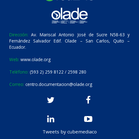
Dirección:
Av. Mariscal Antonio José de Sucre N58-63 y
Fernández Salvador Edif. Olade – San Carlos, Quito –
Ecuador.
Web:
www.olade.org
Teléfono:
(593 2) 259 8122 / 2598 280
Correo:
centro.documentacion@olade.org
Tweets by cubemediaco