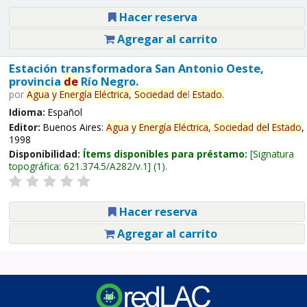
Hacer reserva
Agregar al carrito
Estación transformadora San Antonio Oeste,
provincia
de
Río Negro.
por
Agua
y
Energía
Eléctrica,
Sociedad
de
l
Estado
.
Idioma:
Español
Editor:
Buenos Aires:
Agua
y
Energía
Eléctrica,
Sociedad
de
l
Estado
,
1998
Disponibilidad:
Ítems disponibles para préstamo:
Signatura
topográfica:
621.374.5/A282/v.1
(1).
Hacer reserva
Agregar al carrito