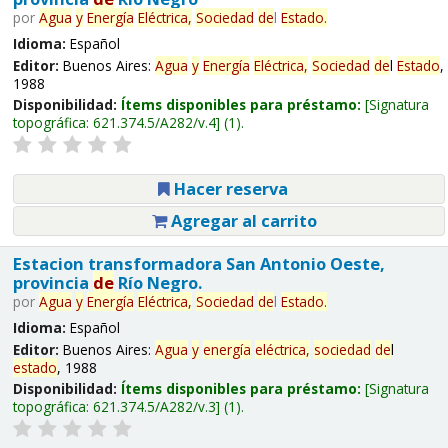
por
Agua
y
Energía
Eléctrica,
Sociedad
de
l
Estado
.
Idioma:
Español
Editor:
Buenos Aires:
Agua
y
Energía
Eléctrica,
Sociedad
de
l
Estado
,
1988
Disponibilidad:
Ítems disponibles para préstamo:
Signatura
topográfica:
621.374.5/A282/v.4
(1).
Hacer reserva
Agregar al carrito
Estacion transformadora San Antonio Oeste,
provincia
de
Río Negro.
por
Agua
y
Energía
Eléctrica,
Sociedad
de
l
Estado
.
Idioma:
Español
Editor:
Buenos Aires:
Agua
y
energía
eléctrica,
sociedad
de
l
estado
, 1988
Disponibilidad:
Ítems disponibles para préstamo:
Signatura
topográfica:
621.374.5/A282/v.3
(1).