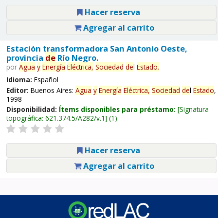
Hacer reserva
Agregar al carrito
Estación transformadora San Antonio Oeste,
provincia
de
Río Negro.
por
Agua
y
Energía
Eléctrica,
Sociedad
de
l
Estado
.
Idioma:
Español
Editor:
Buenos Aires:
Agua
y
Energía
Eléctrica,
Sociedad
de
l
Estado
,
1998
Disponibilidad:
Ítems disponibles para préstamo:
Signatura
topográfica:
621.374.5/A282/v.1
(1).
Hacer reserva
Agregar al carrito