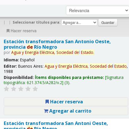
|
|
Seleccionar títulos para:
Hacer reserva
Estación transformadora San Antonio Oeste,
provincia
de
Río Negro
por
Agua
y
Energía
Eléctrica,
Sociedad
de
l
Estado
.
Idioma:
Español
Editor:
Buenos Aires:
Agua
y
Energía
Eléctrica,
Sociedad
de
l
Estado
,
1988
Disponibilidad:
Ítems disponibles para préstamo:
Signatura
topográfica:
621.374.5/A282/v.2
(3).
Hacer reserva
Agregar al carrito
Estación transformadora San Antoni Oeste,
provincia
de
Río Negro