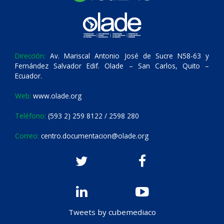
Dirección:
Av. Mariscal Antonio José de Sucre N58-63 y
Fernández Salvador Edif. Olade – San Carlos, Quito –
Ecuador.
Web:
www.olade.org
Teléfono:
(593 2) 259 8122 / 2598 280
Correo:
centro.documentacion@olade.org
Tweets by cubemediaco