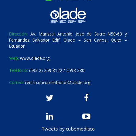
Dirección:
Av. Mariscal Antonio José de Sucre N58-63 y
Fernández Salvador Edif. Olade – San Carlos, Quito –
Ecuador.
Web:
www.olade.org
Teléfono:
(593 2) 259 8122 / 2598 280
Correo:
centro.documentacion@olade.org
Tweets by cubemediaco