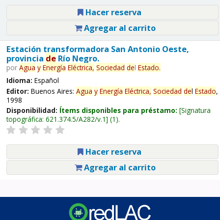
Hacer reserva
Agregar al carrito
Estación transformadora San Antonio Oeste,
provincia
de
Río Negro.
por
Agua
y
Energía
Eléctrica,
Sociedad
de
l
Estado
.
Idioma:
Español
Editor:
Buenos Aires:
Agua
y
Energía
Eléctrica,
Sociedad
de
l
Estado
,
1998
Disponibilidad:
Ítems disponibles para préstamo:
Signatura
topográfica:
621.374.5/A282/v.1
(1).
Hacer reserva
Agregar al carrito