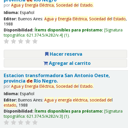
por
Agua
y
Energía
Eléctrica,
Sociedad
de
l
Estado
.
Idioma:
Español
Editor:
Buenos Aires:
Agua
y
Energía
Eléctrica,
Sociedad
de
l
Estado
,
1988
Disponibilidad:
Ítems disponibles para préstamo:
Signatura
topográfica:
621.374.5/A282/v.4
(1).
Hacer reserva
Agregar al carrito
Estacion transformadora San Antonio Oeste,
provincia
de
Río Negro.
por
Agua
y
Energía
Eléctrica,
Sociedad
de
l
Estado
.
Idioma:
Español
Editor:
Buenos Aires:
Agua
y
energía
eléctrica,
sociedad
de
l
estado
, 1988
Disponibilidad:
Ítems disponibles para préstamo:
Signatura
topográfica:
621.374.5/A282/v.3
(1).