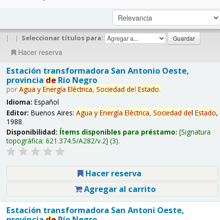
|
|
Seleccionar títulos para:
Hacer reserva
Estación transformadora San Antonio Oeste,
provincia
de
Río Negro
por
Agua
y
Energía
Eléctrica,
Sociedad
de
l
Estado
.
Idioma:
Español
Editor:
Buenos Aires:
Agua
y
Energía
Eléctrica,
Sociedad
de
l
Estado
,
1988
Disponibilidad:
Ítems disponibles para préstamo:
Signatura
topográfica:
621.374.5/A282/v.2
(3).
Hacer reserva
Agregar al carrito
Estación transformadora San Antoni Oeste,
provincia
de
Río Negro