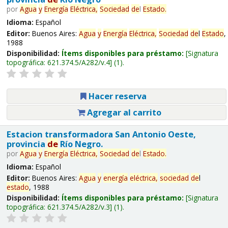
por
Agua
y
Energía
Eléctrica,
Sociedad
de
l
Estado
.
Idioma:
Español
Editor:
Buenos Aires:
Agua
y
Energía
Eléctrica,
Sociedad
de
l
Estado
,
1988
Disponibilidad:
Ítems disponibles para préstamo:
Signatura
topográfica:
621.374.5/A282/v.4
(1).
Hacer reserva
Agregar al carrito
Estacion transformadora San Antonio Oeste,
provincia
de
Río Negro.
por
Agua
y
Energía
Eléctrica,
Sociedad
de
l
Estado
.
Idioma:
Español
Editor:
Buenos Aires:
Agua
y
energía
eléctrica,
sociedad
de
l
estado
, 1988
Disponibilidad:
Ítems disponibles para préstamo:
Signatura
topográfica:
621.374.5/A282/v.3
(1).