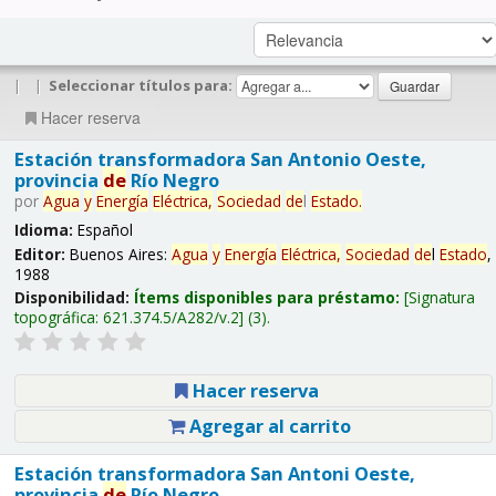
|
|
Seleccionar títulos para:
Hacer reserva
Estación transformadora San Antonio Oeste,
provincia
de
Río Negro
por
Agua
y
Energía
Eléctrica,
Sociedad
de
l
Estado
.
Idioma:
Español
Editor:
Buenos Aires:
Agua
y
Energía
Eléctrica,
Sociedad
de
l
Estado
,
1988
Disponibilidad:
Ítems disponibles para préstamo:
Signatura
topográfica:
621.374.5/A282/v.2
(3).
Hacer reserva
Agregar al carrito
Estación transformadora San Antoni Oeste,
provincia
de
Río Negro