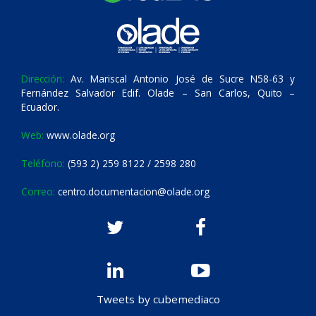
Dirección:
Av. Mariscal Antonio José de Sucre N58-63 y
Fernández Salvador Edif. Olade – San Carlos, Quito –
Ecuador.
Web:
www.olade.org
Teléfono:
(593 2) 259 8122 / 2598 280
Correo:
centro.documentacion@olade.org
Tweets by cubemediaco