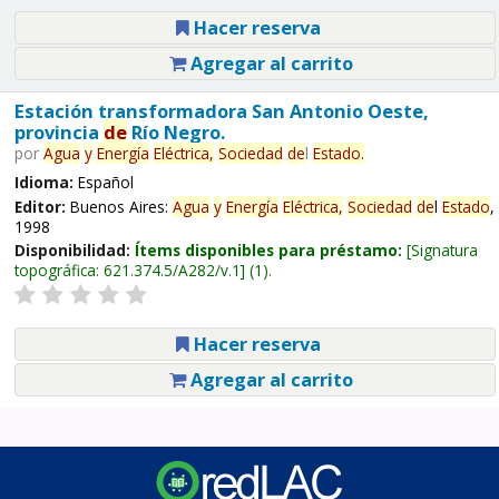
Hacer reserva
Agregar al carrito
Estación transformadora San Antonio Oeste,
provincia
de
Río Negro.
por
Agua
y
Energía
Eléctrica,
Sociedad
de
l
Estado
.
Idioma:
Español
Editor:
Buenos Aires:
Agua
y
Energía
Eléctrica,
Sociedad
de
l
Estado
,
1998
Disponibilidad:
Ítems disponibles para préstamo:
Signatura
topográfica:
621.374.5/A282/v.1
(1).
Hacer reserva
Agregar al carrito