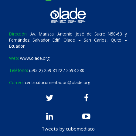
Dirección:
Av. Mariscal Antonio José de Sucre N58-63 y
Fernández Salvador Edif. Olade – San Carlos, Quito –
Ecuador.
Web:
www.olade.org
Teléfono:
(593 2) 259 8122 / 2598 280
Correo:
centro.documentacion@olade.org
Tweets by cubemediaco