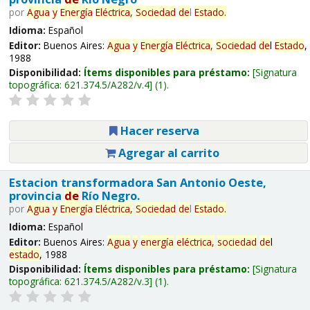
por
Agua
y
Energía
Eléctrica,
Sociedad
de
l
Estado
.
Idioma:
Español
Editor:
Buenos Aires:
Agua
y
Energía
Eléctrica,
Sociedad
de
l
Estado
,
1988
Disponibilidad:
Ítems disponibles para préstamo:
Signatura
topográfica:
621.374.5/A282/v.4
(1).
Hacer reserva
Agregar al carrito
Estacion transformadora San Antonio Oeste,
provincia
de
Río Negro.
por
Agua
y
Energía
Eléctrica,
Sociedad
de
l
Estado
.
Idioma:
Español
Editor:
Buenos Aires:
Agua
y
energía
eléctrica,
sociedad
de
l
estado
, 1988
Disponibilidad:
Ítems disponibles para préstamo:
Signatura
topográfica:
621.374.5/A282/v.3
(1).