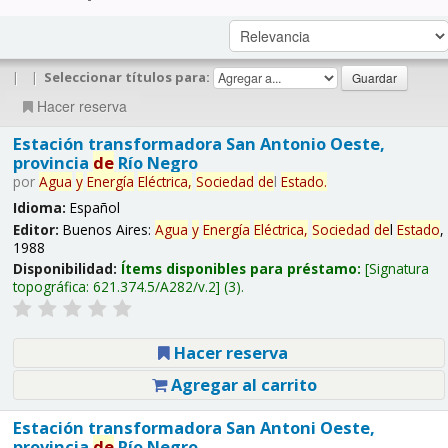
|
|
Seleccionar títulos para:
Hacer reserva
Estación transformadora San Antonio Oeste,
provincia
de
Río Negro
por
Agua
y
Energía
Eléctrica,
Sociedad
de
l
Estado
.
Idioma:
Español
Editor:
Buenos Aires:
Agua
y
Energía
Eléctrica,
Sociedad
de
l
Estado
,
1988
Disponibilidad:
Ítems disponibles para préstamo:
Signatura
topográfica:
621.374.5/A282/v.2
(3).
Hacer reserva
Agregar al carrito
Estación transformadora San Antoni Oeste,
provincia
de
Río Negro