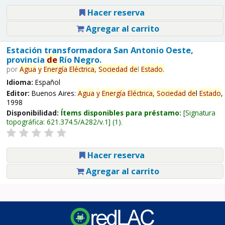
Hacer reserva
Agregar al carrito
Estación transformadora San Antonio Oeste,
provincia
de
Río Negro.
por
Agua
y
Energía
Eléctrica,
Sociedad
de
l
Estado
.
Idioma:
Español
Editor:
Buenos Aires:
Agua
y
Energía
Eléctrica,
Sociedad
de
l
Estado
,
1998
Disponibilidad:
Ítems disponibles para préstamo:
Signatura
topográfica:
621.374.5/A282/v.1
(1).
Hacer reserva
Agregar al carrito