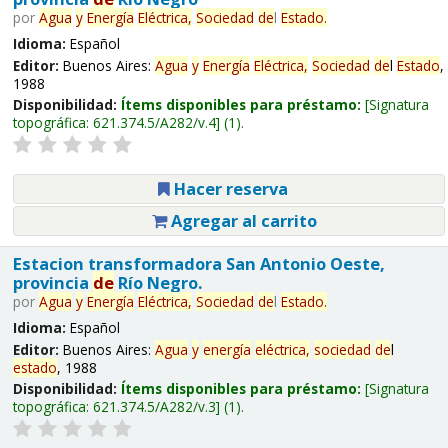
por
Agua
y
Energía
Eléctrica,
Sociedad
de
l
Estado
.
Idioma:
Español
Editor:
Buenos Aires:
Agua
y
Energía
Eléctrica,
Sociedad
de
l
Estado
,
1988
Disponibilidad:
Ítems disponibles para préstamo:
Signatura
topográfica:
621.374.5/A282/v.4
(1).
Hacer reserva
Agregar al carrito
Estacion transformadora San Antonio Oeste,
provincia
de
Río Negro.
por
Agua
y
Energía
Eléctrica,
Sociedad
de
l
Estado
.
Idioma:
Español
Editor:
Buenos Aires:
Agua
y
energía
eléctrica,
sociedad
de
l
estado
, 1988
Disponibilidad:
Ítems disponibles para préstamo:
Signatura
topográfica:
621.374.5/A282/v.3
(1).