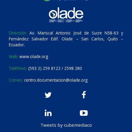
Dirección:
Av. Mariscal Antonio José de Sucre N58-63 y
Fernández Salvador Edif. Olade – San Carlos, Quito –
Ecuador.
Web:
www.olade.org
Teléfono:
(593 2) 259 8122 / 2598 280
Correo:
centro.documentacion@olade.org
Tweets by cubemediaco