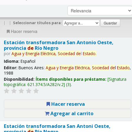
|
|
Seleccionar títulos para:
Hacer reserva
Estación transformadora San Antonio Oeste,
provincia
de
Río Negro
por
Agua
y
Energía
Eléctrica,
Sociedad
de
l
Estado
.
Idioma:
Español
Editor:
Buenos Aires:
Agua
y
Energía
Eléctrica,
Sociedad
de
l
Estado
,
1988
Disponibilidad:
Ítems disponibles para préstamo:
Signatura
topográfica:
621.374.5/A282/v.2
(3).
Hacer reserva
Agregar al carrito
Estación transformadora San Antoni Oeste,
provincia
de
Río Negro