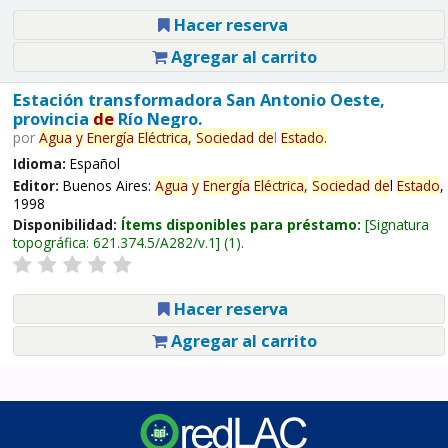
Hacer reserva
Agregar al carrito
Estación transformadora San Antonio Oeste,
provincia
de
Río Negro.
por
Agua
y
Energía
Eléctrica,
Sociedad
de
l
Estado
.
Idioma:
Español
Editor:
Buenos Aires:
Agua
y
Energía
Eléctrica,
Sociedad
de
l
Estado
,
1998
Disponibilidad:
Ítems disponibles para préstamo:
Signatura
topográfica:
621.374.5/A282/v.1
(1).
Hacer reserva
Agregar al carrito