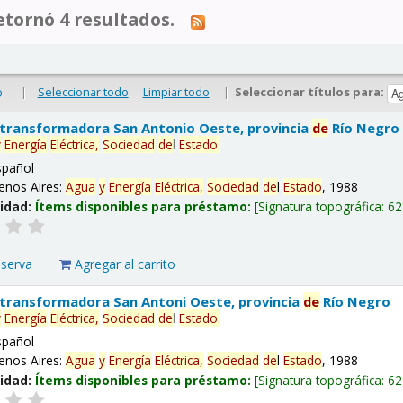
tornó 4 resultados.
|
Seleccionar todo
Limpiar todo
|
Seleccionar títulos para:
o
 transformadora San Antonio Oeste, provincia
de
Río Negro
y
Energía
Eléctrica,
Sociedad
de
l
Estado
.
spañol
enos Aires:
Agua
y
Energía
Eléctrica,
Sociedad
de
l
Estado
, 1988
lidad:
Ítems disponibles para préstamo:
Signatura topográfica:
62
eserva
Agregar al carrito
 transformadora San Antoni Oeste, provincia
de
Río Negro
y
Energía
Eléctrica,
Sociedad
de
l
Estado
.
spañol
enos Aires:
Agua
y
Energía
Eléctrica,
Sociedad
de
l
Estado
, 1988
lidad:
Ítems disponibles para préstamo:
Signatura topográfica:
62