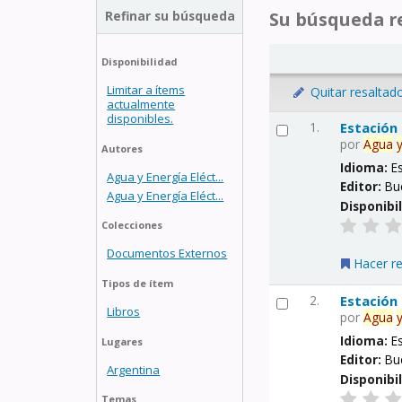
Refinar su búsqueda
Su búsqueda re
Disponibilidad
Limitar a ítems
Quitar resaltad
actualmente
disponibles.
1.
Estación
por
Agua
Autores
Idioma:
E
Agua y Energía Eléct...
Editor:
Bu
Agua y Energía Eléct...
Disponibi
Colecciones
Documentos Externos
Hacer r
Tipos de ítem
2.
Estación
Libros
por
Agua
Idioma:
E
Lugares
Editor:
Bu
Argentina
Disponibi
Temas