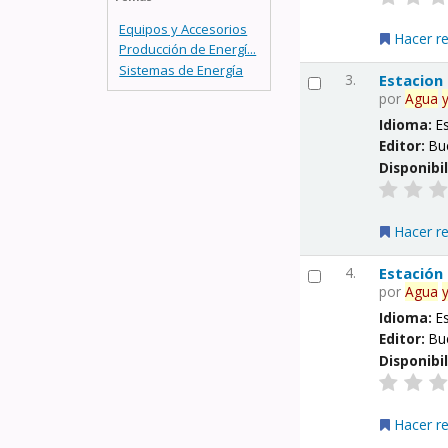
Equipos y Accesorios
Hacer r
Producción de Energí...
Sistemas de Energía
3.
Estacion
por
Agua
Idioma:
E
Editor:
Bu
Disponibi
Hacer r
4.
Estación
por
Agua
Idioma:
E
Editor:
Bu
Disponibi
Hacer r