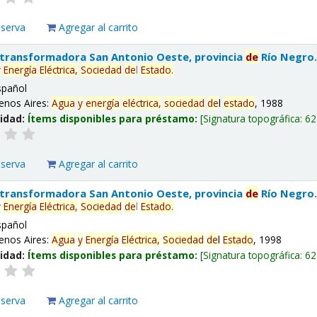
eserva
Agregar al carrito
 transformadora San Antonio Oeste, provincia
de
Río Negro
y
Energía
Eléctrica,
Sociedad
de
l
Estado
.
spañol
enos Aires:
Agua
y
energía
eléctrica,
sociedad
de
l
estado
, 1988
lidad:
Ítems disponibles para préstamo:
Signatura topográfica:
62
eserva
Agregar al carrito
 transformadora San Antonio Oeste, provincia
de
Río Negro
y
Energía
Eléctrica,
Sociedad
de
l
Estado
.
spañol
enos Aires:
Agua
y
Energía
Eléctrica,
Sociedad
de
l
Estado
, 1998
lidad:
Ítems disponibles para préstamo:
Signatura topográfica:
62
eserva
Agregar al carrito