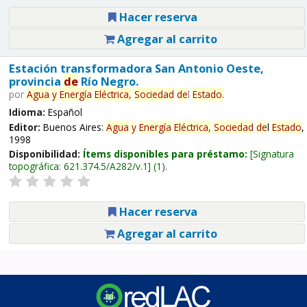
Hacer reserva
Agregar al carrito
Estación transformadora San Antonio Oeste,
provincia
de
Río Negro.
por
Agua
y
Energía
Eléctrica,
Sociedad
de
l
Estado
.
Idioma:
Español
Editor:
Buenos Aires:
Agua
y
Energía
Eléctrica,
Sociedad
de
l
Estado
,
1998
Disponibilidad:
Ítems disponibles para préstamo:
Signatura
topográfica:
621.374.5/A282/v.1
(1).
Hacer reserva
Agregar al carrito