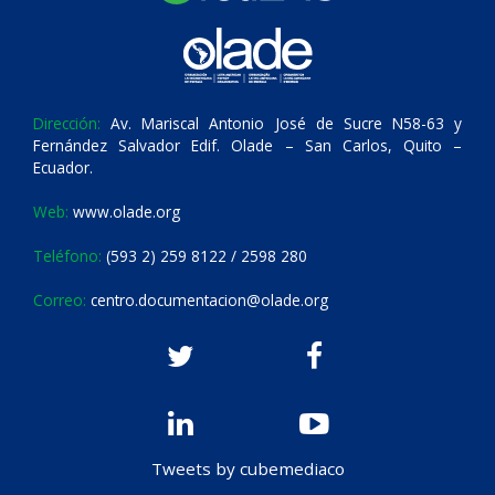
Dirección:
Av. Mariscal Antonio José de Sucre N58-63 y
Fernández Salvador Edif. Olade – San Carlos, Quito –
Ecuador.
Web:
www.olade.org
Teléfono:
(593 2) 259 8122 / 2598 280
Correo:
centro.documentacion@olade.org
Tweets by cubemediaco