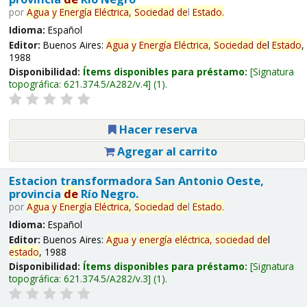
por
Agua
y
Energía
Eléctrica,
Sociedad
de
l
Estado
.
Idioma:
Español
Editor:
Buenos Aires:
Agua
y
Energía
Eléctrica,
Sociedad
de
l
Estado
,
1988
Disponibilidad:
Ítems disponibles para préstamo:
Signatura
topográfica:
621.374.5/A282/v.4
(1).
Hacer reserva
Agregar al carrito
Estacion transformadora San Antonio Oeste,
provincia
de
Río Negro.
por
Agua
y
Energía
Eléctrica,
Sociedad
de
l
Estado
.
Idioma:
Español
Editor:
Buenos Aires:
Agua
y
energía
eléctrica,
sociedad
de
l
estado
, 1988
Disponibilidad:
Ítems disponibles para préstamo:
Signatura
topográfica:
621.374.5/A282/v.3
(1).