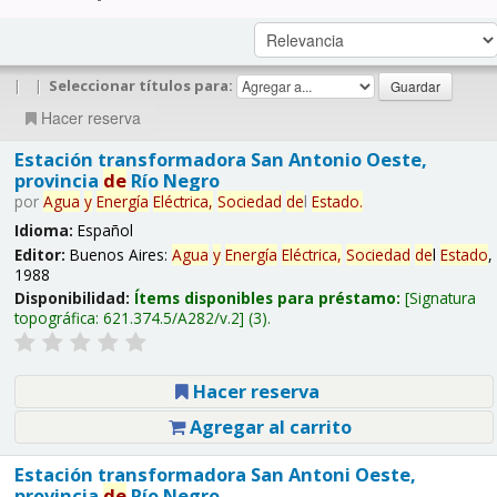
|
|
Seleccionar títulos para:
Hacer reserva
Estación transformadora San Antonio Oeste,
provincia
de
Río Negro
por
Agua
y
Energía
Eléctrica,
Sociedad
de
l
Estado
.
Idioma:
Español
Editor:
Buenos Aires:
Agua
y
Energía
Eléctrica,
Sociedad
de
l
Estado
,
1988
Disponibilidad:
Ítems disponibles para préstamo:
Signatura
topográfica:
621.374.5/A282/v.2
(3).
Hacer reserva
Agregar al carrito
Estación transformadora San Antoni Oeste,
provincia
de
Río Negro