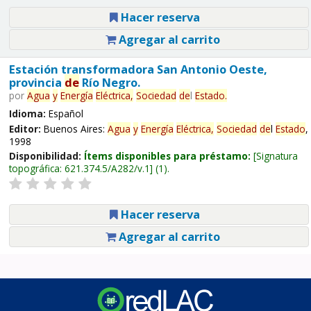
Hacer reserva
Agregar al carrito
Estación transformadora San Antonio Oeste,
provincia
de
Río Negro.
por
Agua
y
Energía
Eléctrica,
Sociedad
de
l
Estado
.
Idioma:
Español
Editor:
Buenos Aires:
Agua
y
Energía
Eléctrica,
Sociedad
de
l
Estado
,
1998
Disponibilidad:
Ítems disponibles para préstamo:
Signatura
topográfica:
621.374.5/A282/v.1
(1).
Hacer reserva
Agregar al carrito