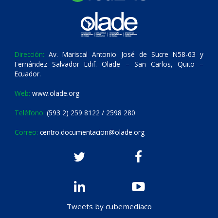
Dirección:
Av. Mariscal Antonio José de Sucre N58-63 y
Fernández Salvador Edif. Olade – San Carlos, Quito –
Ecuador.
Web:
www.olade.org
Teléfono:
(593 2) 259 8122 / 2598 280
Correo:
centro.documentacion@olade.org
Tweets by cubemediaco