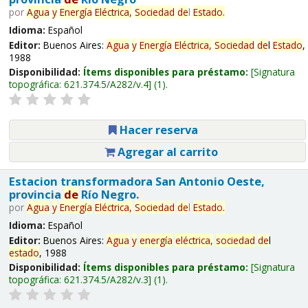
por
Agua
y
Energía
Eléctrica,
Sociedad
de
l
Estado
.
Idioma:
Español
Editor:
Buenos Aires:
Agua
y
Energía
Eléctrica,
Sociedad
de
l
Estado
,
1988
Disponibilidad:
Ítems disponibles para préstamo:
Signatura
topográfica:
621.374.5/A282/v.4
(1).
Hacer reserva
Agregar al carrito
Estacion transformadora San Antonio Oeste,
provincia
de
Río Negro.
por
Agua
y
Energía
Eléctrica,
Sociedad
de
l
Estado
.
Idioma:
Español
Editor:
Buenos Aires:
Agua
y
energía
eléctrica,
sociedad
de
l
estado
, 1988
Disponibilidad:
Ítems disponibles para préstamo:
Signatura
topográfica:
621.374.5/A282/v.3
(1).