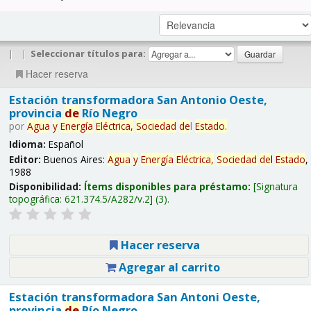
|
|
Seleccionar títulos para:
Hacer reserva
Estación transformadora San Antonio Oeste,
provincia
de
Río Negro
por
Agua
y
Energía
Eléctrica,
Sociedad
de
l
Estado
.
Idioma:
Español
Editor:
Buenos Aires:
Agua
y
Energía
Eléctrica,
Sociedad
de
l
Estado
,
1988
Disponibilidad:
Ítems disponibles para préstamo:
Signatura
topográfica:
621.374.5/A282/v.2
(3).
Hacer reserva
Agregar al carrito
Estación transformadora San Antoni Oeste,
provincia
de
Río Negro