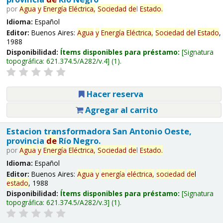
por
Agua
y
Energía
Eléctrica,
Sociedad
de
l
Estado
.
Idioma:
Español
Editor:
Buenos Aires:
Agua
y
Energía
Eléctrica,
Sociedad
de
l
Estado
,
1988
Disponibilidad:
Ítems disponibles para préstamo:
Signatura
topográfica:
621.374.5/A282/v.4
(1).
Hacer reserva
Agregar al carrito
Estacion transformadora San Antonio Oeste,
provincia
de
Río Negro.
por
Agua
y
Energía
Eléctrica,
Sociedad
de
l
Estado
.
Idioma:
Español
Editor:
Buenos Aires:
Agua
y
energía
eléctrica,
sociedad
de
l
estado
, 1988
Disponibilidad:
Ítems disponibles para préstamo:
Signatura
topográfica:
621.374.5/A282/v.3
(1).