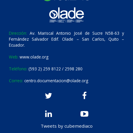
Dirección:
Av. Mariscal Antonio José de Sucre N58-63 y
Fernández Salvador Edif. Olade – San Carlos, Quito –
Ecuador.
Web:
www.olade.org
Teléfono:
(593 2) 259 8122 / 2598 280
Correo:
centro.documentacion@olade.org
Tweets by cubemediaco