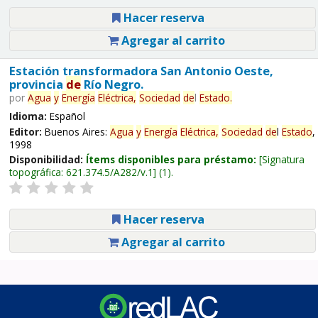
Hacer reserva
Agregar al carrito
Estación transformadora San Antonio Oeste,
provincia
de
Río Negro.
por
Agua
y
Energía
Eléctrica,
Sociedad
de
l
Estado
.
Idioma:
Español
Editor:
Buenos Aires:
Agua
y
Energía
Eléctrica,
Sociedad
de
l
Estado
,
1998
Disponibilidad:
Ítems disponibles para préstamo:
Signatura
topográfica:
621.374.5/A282/v.1
(1).
Hacer reserva
Agregar al carrito