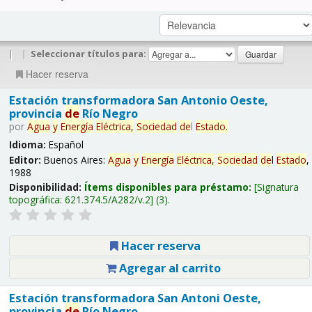
|
|
Seleccionar títulos para:
Hacer reserva
Estación transformadora San Antonio Oeste,
provincia
de
Río Negro
por
Agua
y
Energía
Eléctrica,
Sociedad
de
l
Estado
.
Idioma:
Español
Editor:
Buenos Aires:
Agua
y
Energía
Eléctrica,
Sociedad
de
l
Estado
,
1988
Disponibilidad:
Ítems disponibles para préstamo:
Signatura
topográfica:
621.374.5/A282/v.2
(3).
Hacer reserva
Agregar al carrito
Estación transformadora San Antoni Oeste,
provincia
de
Río Negro