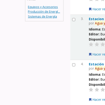
Equipos y Accesorios
Hacer r
Producción de Energí...
Sistemas de Energía
3.
Estacion
por
Agua
Idioma:
E
Editor:
Bu
Disponibi
Hacer r
4.
Estación
por
Agua
Idioma:
E
Editor:
Bu
Disponibi
Hacer r