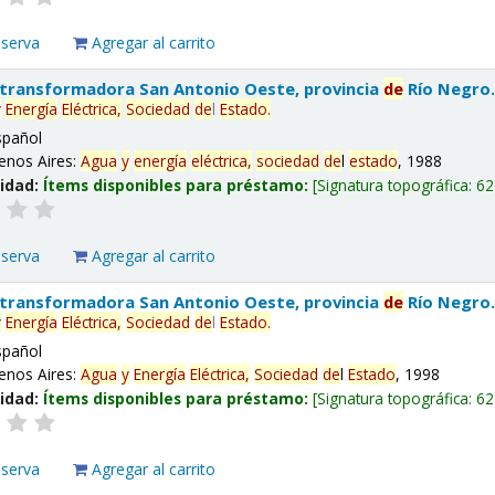
eserva
Agregar al carrito
 transformadora San Antonio Oeste, provincia
de
Río Negro
y
Energía
Eléctrica,
Sociedad
de
l
Estado
.
spañol
enos Aires:
Agua
y
energía
eléctrica,
sociedad
de
l
estado
, 1988
lidad:
Ítems disponibles para préstamo:
Signatura topográfica:
62
eserva
Agregar al carrito
 transformadora San Antonio Oeste, provincia
de
Río Negro
y
Energía
Eléctrica,
Sociedad
de
l
Estado
.
spañol
enos Aires:
Agua
y
Energía
Eléctrica,
Sociedad
de
l
Estado
, 1998
lidad:
Ítems disponibles para préstamo:
Signatura topográfica:
62
eserva
Agregar al carrito