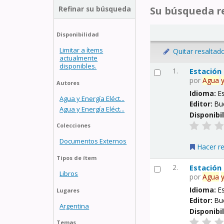
Refinar su búsqueda
Su búsqueda re
Disponibilidad
Limitar a ítems
Quitar resaltad
actualmente
disponibles.
1.
Estación
por
Agua
Autores
Idioma:
E
Agua y Energía Eléct...
Editor:
Bu
Agua y Energía Eléct...
Disponibi
Colecciones
Documentos Externos
Hacer r
Tipos de ítem
2.
Estación
Libros
por
Agua
Idioma:
E
Lugares
Editor:
Bu
Argentina
Disponibi
Temas