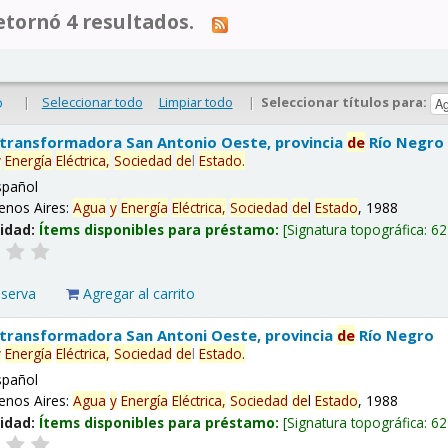
tornó 4 resultados.
|
Seleccionar todo
Limpiar todo
|
Seleccionar títulos para:
o
 transformadora San Antonio Oeste, provincia
de
Río Negro
y
Energía
Eléctrica,
Sociedad
de
l
Estado
.
spañol
enos Aires:
Agua
y
Energía
Eléctrica,
Sociedad
de
l
Estado
, 1988
lidad:
Ítems disponibles para préstamo:
Signatura topográfica:
62
eserva
Agregar al carrito
 transformadora San Antoni Oeste, provincia
de
Río Negro
y
Energía
Eléctrica,
Sociedad
de
l
Estado
.
spañol
enos Aires:
Agua
y
Energía
Eléctrica,
Sociedad
de
l
Estado
, 1988
lidad:
Ítems disponibles para préstamo:
Signatura topográfica:
62