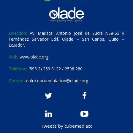
Dirección:
Av. Mariscal Antonio José de Sucre N58-63 y
Fernández Salvador Edif. Olade – San Carlos, Quito –
Ecuador.
Web:
www.olade.org
Teléfono:
(593 2) 259 8122 / 2598 280
Correo:
centro.documentacion@olade.org
Tweets by cubemediaco