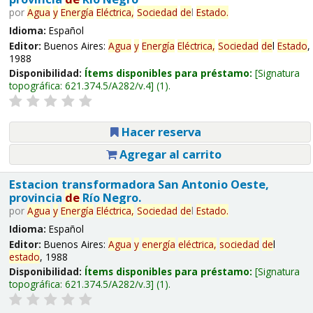
por
Agua
y
Energía
Eléctrica,
Sociedad
de
l
Estado
.
Idioma:
Español
Editor:
Buenos Aires:
Agua
y
Energía
Eléctrica,
Sociedad
de
l
Estado
,
1988
Disponibilidad:
Ítems disponibles para préstamo:
Signatura
topográfica:
621.374.5/A282/v.4
(1).
Hacer reserva
Agregar al carrito
Estacion transformadora San Antonio Oeste,
provincia
de
Río Negro.
por
Agua
y
Energía
Eléctrica,
Sociedad
de
l
Estado
.
Idioma:
Español
Editor:
Buenos Aires:
Agua
y
energía
eléctrica,
sociedad
de
l
estado
, 1988
Disponibilidad:
Ítems disponibles para préstamo:
Signatura
topográfica:
621.374.5/A282/v.3
(1).