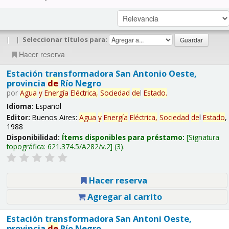
|
|
Seleccionar títulos para:
Hacer reserva
Estación transformadora San Antonio Oeste,
provincia
de
Río Negro
por
Agua
y
Energía
Eléctrica,
Sociedad
de
l
Estado
.
Idioma:
Español
Editor:
Buenos Aires:
Agua
y
Energía
Eléctrica,
Sociedad
de
l
Estado
,
1988
Disponibilidad:
Ítems disponibles para préstamo:
Signatura
topográfica:
621.374.5/A282/v.2
(3).
Hacer reserva
Agregar al carrito
Estación transformadora San Antoni Oeste,
provincia
de
Río Negro