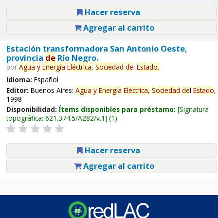
Hacer reserva
Agregar al carrito
Estación transformadora San Antonio Oeste,
provincia
de
Río Negro.
por
Agua
y
Energía
Eléctrica,
Sociedad
de
l
Estado
.
Idioma:
Español
Editor:
Buenos Aires:
Agua
y
Energía
Eléctrica,
Sociedad
de
l
Estado
,
1998
Disponibilidad:
Ítems disponibles para préstamo:
Signatura
topográfica:
621.374.5/A282/v.1
(1).
Hacer reserva
Agregar al carrito