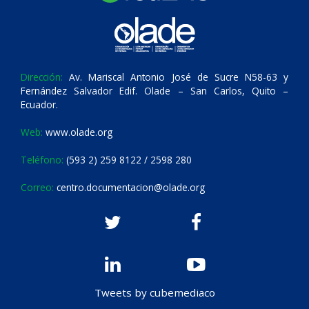
Dirección:
Av. Mariscal Antonio José de Sucre N58-63 y
Fernández Salvador Edif. Olade – San Carlos, Quito –
Ecuador.
Web:
www.olade.org
Teléfono:
(593 2) 259 8122 / 2598 280
Correo:
centro.documentacion@olade.org
Tweets by cubemediaco