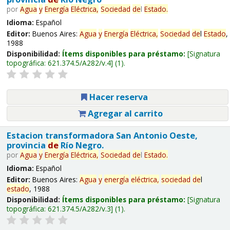
por
Agua
y
Energía
Eléctrica,
Sociedad
de
l
Estado
.
Idioma:
Español
Editor:
Buenos Aires:
Agua
y
Energía
Eléctrica,
Sociedad
de
l
Estado
,
1988
Disponibilidad:
Ítems disponibles para préstamo:
Signatura
topográfica:
621.374.5/A282/v.4
(1).
Hacer reserva
Agregar al carrito
Estacion transformadora San Antonio Oeste,
provincia
de
Río Negro.
por
Agua
y
Energía
Eléctrica,
Sociedad
de
l
Estado
.
Idioma:
Español
Editor:
Buenos Aires:
Agua
y
energía
eléctrica,
sociedad
de
l
estado
, 1988
Disponibilidad:
Ítems disponibles para préstamo:
Signatura
topográfica:
621.374.5/A282/v.3
(1).