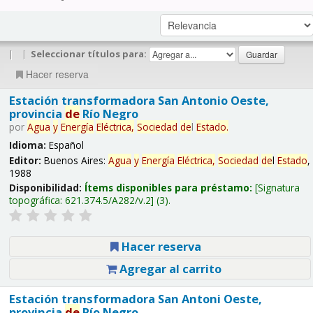
|
|
Seleccionar títulos para:
Hacer reserva
Estación transformadora San Antonio Oeste,
provincia
de
Río Negro
por
Agua
y
Energía
Eléctrica,
Sociedad
de
l
Estado
.
Idioma:
Español
Editor:
Buenos Aires:
Agua
y
Energía
Eléctrica,
Sociedad
de
l
Estado
,
1988
Disponibilidad:
Ítems disponibles para préstamo:
Signatura
topográfica:
621.374.5/A282/v.2
(3).
Hacer reserva
Agregar al carrito
Estación transformadora San Antoni Oeste,
provincia
de
Río Negro