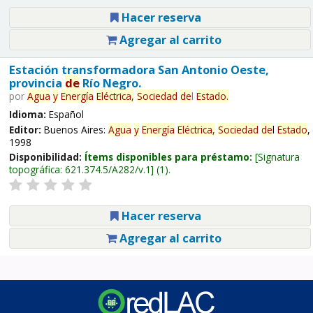
Hacer reserva
Agregar al carrito
Estación transformadora San Antonio Oeste,
provincia
de
Río Negro.
por
Agua
y
Energía
Eléctrica,
Sociedad
de
l
Estado
.
Idioma:
Español
Editor:
Buenos Aires:
Agua
y
Energía
Eléctrica,
Sociedad
de
l
Estado
,
1998
Disponibilidad:
Ítems disponibles para préstamo:
Signatura
topográfica:
621.374.5/A282/v.1
(1).
Hacer reserva
Agregar al carrito