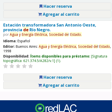
Hacer reserva
Agregar al carrito
Estación transformadora San Antonio Oeste,
provincia
de
Río Negro.
por
Agua
y
Energía
Eléctrica,
Sociedad
de
l
Estado
.
Idioma:
Español
Editor:
Buenos Aires:
Agua
y
Energía
Eléctrica,
Sociedad
de
l
Estado
,
1998
Disponibilidad:
Ítems disponibles para préstamo:
Signatura
topográfica:
621.374.5/A282/v.1
(1).
Hacer reserva
Agregar al carrito