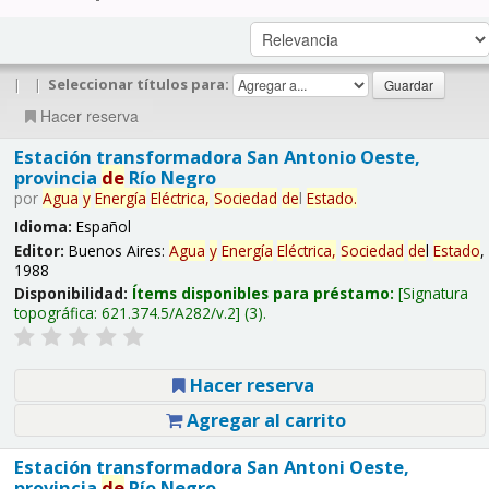
|
|
Seleccionar títulos para:
Hacer reserva
Estación transformadora San Antonio Oeste,
provincia
de
Río Negro
por
Agua
y
Energía
Eléctrica,
Sociedad
de
l
Estado
.
Idioma:
Español
Editor:
Buenos Aires:
Agua
y
Energía
Eléctrica,
Sociedad
de
l
Estado
,
1988
Disponibilidad:
Ítems disponibles para préstamo:
Signatura
topográfica:
621.374.5/A282/v.2
(3).
Hacer reserva
Agregar al carrito
Estación transformadora San Antoni Oeste,
provincia
de
Río Negro