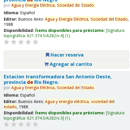
por
Agua
y
Energía
Eléctrica,
Sociedad
de
l
Estado
.
Idioma:
Español
Editor:
Buenos Aires:
Agua
y
Energía
Eléctrica,
Sociedad
de
l
Estado
,
1988
Disponibilidad:
Ítems disponibles para préstamo:
Signatura
topográfica:
621.374.5/A282/v.4
(1).
Hacer reserva
Agregar al carrito
Estacion transformadora San Antonio Oeste,
provincia
de
Río Negro.
por
Agua
y
Energía
Eléctrica,
Sociedad
de
l
Estado
.
Idioma:
Español
Editor:
Buenos Aires:
Agua
y
energía
eléctrica,
sociedad
de
l
estado
, 1988
Disponibilidad:
Ítems disponibles para préstamo:
Signatura
topográfica:
621.374.5/A282/v.3
(1).