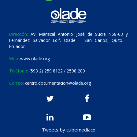
Dirección:
Av. Mariscal Antonio José de Sucre N58-63 y
Fernández Salvador Edif. Olade – San Carlos, Quito –
Ecuador.
Web:
www.olade.org
Teléfono:
(593 2) 259 8122 / 2598 280
Correo:
centro.documentacion@olade.org
Tweets by cubemediaco