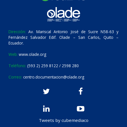
Dirección:
Av. Mariscal Antonio José de Sucre N58-63 y
Fernández Salvador Edif. Olade – San Carlos, Quito –
Ecuador.
Web:
www.olade.org
Teléfono:
(593 2) 259 8122 / 2598 280
Correo:
centro.documentacion@olade.org
Tweets by cubemediaco