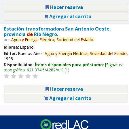
Hacer reserva
Agregar al carrito
Estación transformadora San Antonio Oeste,
provincia
de
Río Negro.
por
Agua
y
Energía
Eléctrica,
Sociedad
de
l
Estado
.
Idioma:
Español
Editor:
Buenos Aires:
Agua
y
Energía
Eléctrica,
Sociedad
de
l
Estado
,
1998
Disponibilidad:
Ítems disponibles para préstamo:
Signatura
topográfica:
621.374.5/A282/v.1
(1).
Hacer reserva
Agregar al carrito