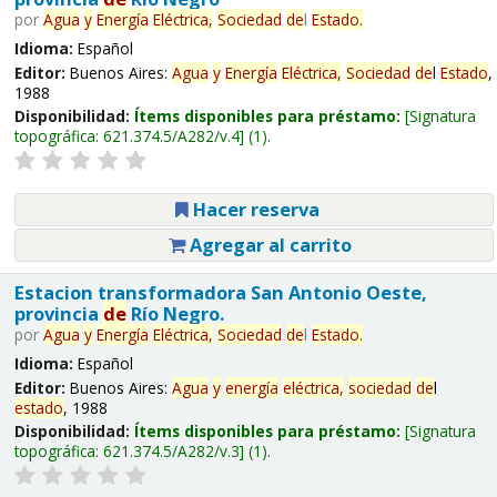
por
Agua
y
Energía
Eléctrica,
Sociedad
de
l
Estado
.
Idioma:
Español
Editor:
Buenos Aires:
Agua
y
Energía
Eléctrica,
Sociedad
de
l
Estado
,
1988
Disponibilidad:
Ítems disponibles para préstamo:
Signatura
topográfica:
621.374.5/A282/v.4
(1).
Hacer reserva
Agregar al carrito
Estacion transformadora San Antonio Oeste,
provincia
de
Río Negro.
por
Agua
y
Energía
Eléctrica,
Sociedad
de
l
Estado
.
Idioma:
Español
Editor:
Buenos Aires:
Agua
y
energía
eléctrica,
sociedad
de
l
estado
, 1988
Disponibilidad:
Ítems disponibles para préstamo:
Signatura
topográfica:
621.374.5/A282/v.3
(1).