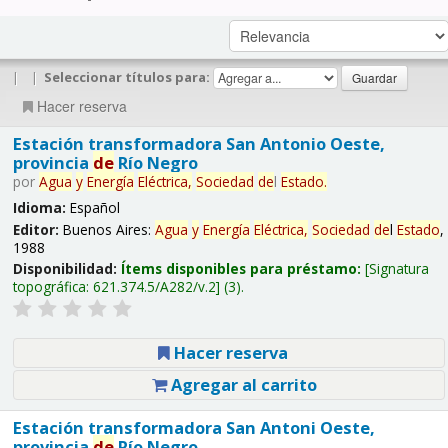
|
|
Seleccionar títulos para:
Hacer reserva
Estación transformadora San Antonio Oeste,
provincia
de
Río Negro
por
Agua
y
Energía
Eléctrica,
Sociedad
de
l
Estado
.
Idioma:
Español
Editor:
Buenos Aires:
Agua
y
Energía
Eléctrica,
Sociedad
de
l
Estado
,
1988
Disponibilidad:
Ítems disponibles para préstamo:
Signatura
topográfica:
621.374.5/A282/v.2
(3).
Hacer reserva
Agregar al carrito
Estación transformadora San Antoni Oeste,
provincia
de
Río Negro