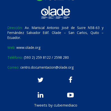
Dirección:
Av. Mariscal Antonio José de Sucre N58-63 y
Fernández Salvador Edif. Olade – San Carlos, Quito –
Ecuador.
Web:
www.olade.org
Teléfono:
(593 2) 259 8122 / 2598 280
Correo:
centro.documentacion@olade.org
Tweets by cubemediaco