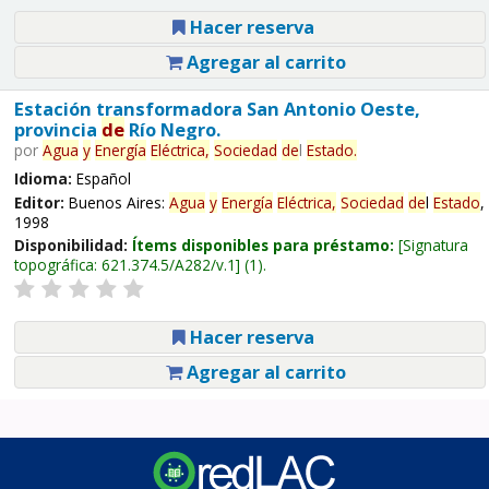
Hacer reserva
Agregar al carrito
Estación transformadora San Antonio Oeste,
provincia
de
Río Negro.
por
Agua
y
Energía
Eléctrica,
Sociedad
de
l
Estado
.
Idioma:
Español
Editor:
Buenos Aires:
Agua
y
Energía
Eléctrica,
Sociedad
de
l
Estado
,
1998
Disponibilidad:
Ítems disponibles para préstamo:
Signatura
topográfica:
621.374.5/A282/v.1
(1).
Hacer reserva
Agregar al carrito