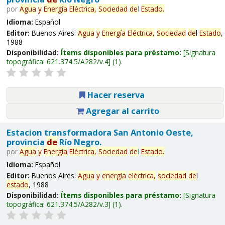
por
Agua
y
Energía
Eléctrica,
Sociedad
de
l
Estado
.
Idioma:
Español
Editor:
Buenos Aires:
Agua
y
Energía
Eléctrica,
Sociedad
de
l
Estado
,
1988
Disponibilidad:
Ítems disponibles para préstamo:
Signatura
topográfica:
621.374.5/A282/v.4
(1).
Hacer reserva
Agregar al carrito
Estacion transformadora San Antonio Oeste,
provincia
de
Río Negro.
por
Agua
y
Energía
Eléctrica,
Sociedad
de
l
Estado
.
Idioma:
Español
Editor:
Buenos Aires:
Agua
y
energía
eléctrica,
sociedad
de
l
estado
, 1988
Disponibilidad:
Ítems disponibles para préstamo:
Signatura
topográfica:
621.374.5/A282/v.3
(1).