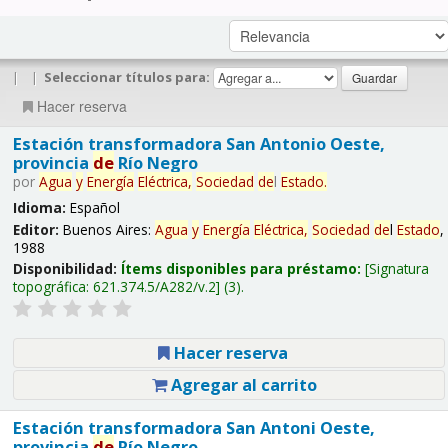
|
|
Seleccionar títulos para:
Hacer reserva
Estación transformadora San Antonio Oeste,
provincia
de
Río Negro
por
Agua
y
Energía
Eléctrica,
Sociedad
de
l
Estado
.
Idioma:
Español
Editor:
Buenos Aires:
Agua
y
Energía
Eléctrica,
Sociedad
de
l
Estado
,
1988
Disponibilidad:
Ítems disponibles para préstamo:
Signatura
topográfica:
621.374.5/A282/v.2
(3).
Hacer reserva
Agregar al carrito
Estación transformadora San Antoni Oeste,
provincia
de
Río Negro