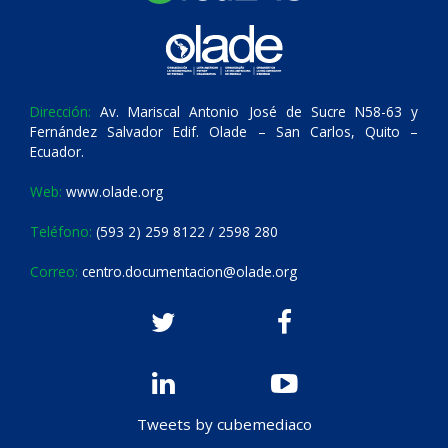
Dirección:
Av. Mariscal Antonio José de Sucre N58-63 y
Fernández Salvador Edif. Olade – San Carlos, Quito –
Ecuador.
Web:
www.olade.org
Teléfono:
(593 2) 259 8122 / 2598 280
Correo:
centro.documentacion@olade.org
Tweets by cubemediaco