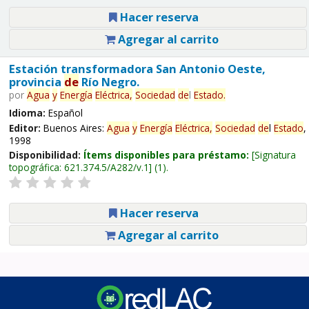
Hacer reserva
Agregar al carrito
Estación transformadora San Antonio Oeste,
provincia
de
Río Negro.
por
Agua
y
Energía
Eléctrica,
Sociedad
de
l
Estado
.
Idioma:
Español
Editor:
Buenos Aires:
Agua
y
Energía
Eléctrica,
Sociedad
de
l
Estado
,
1998
Disponibilidad:
Ítems disponibles para préstamo:
Signatura
topográfica:
621.374.5/A282/v.1
(1).
Hacer reserva
Agregar al carrito