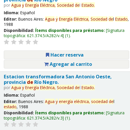
por
Agua
y
Energía
Eléctrica,
Sociedad
de
l
Estado
.
Idioma:
Español
Editor:
Buenos Aires:
Agua
y
Energía
Eléctrica,
Sociedad
de
l
Estado
,
1988
Disponibilidad:
Ítems disponibles para préstamo:
Signatura
topográfica:
621.374.5/A282/v.4
(1).
Hacer reserva
Agregar al carrito
Estacion transformadora San Antonio Oeste,
provincia
de
Río Negro.
por
Agua
y
Energía
Eléctrica,
Sociedad
de
l
Estado
.
Idioma:
Español
Editor:
Buenos Aires:
Agua
y
energía
eléctrica,
sociedad
de
l
estado
, 1988
Disponibilidad:
Ítems disponibles para préstamo:
Signatura
topográfica:
621.374.5/A282/v.3
(1).