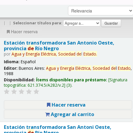
|
|
Seleccionar títulos para:
Hacer reserva
Estación transformadora San Antonio Oeste,
provincia
de
Río Negro
por
Agua
y
Energía
Eléctrica,
Sociedad
de
l
Estado
.
Idioma:
Español
Editor:
Buenos Aires:
Agua
y
Energía
Eléctrica,
Sociedad
de
l
Estado
,
1988
Disponibilidad:
Ítems disponibles para préstamo:
Signatura
topográfica:
621.374.5/A282/v.2
(3).
Hacer reserva
Agregar al carrito
Estación transformadora San Antoni Oeste,
provincia
de
Río Negro