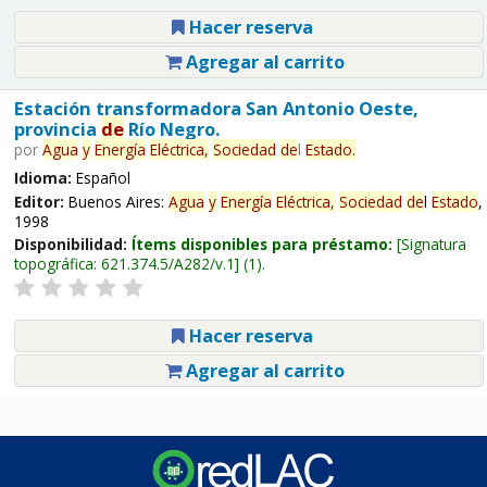
Hacer reserva
Agregar al carrito
Estación transformadora San Antonio Oeste,
provincia
de
Río Negro.
por
Agua
y
Energía
Eléctrica,
Sociedad
de
l
Estado
.
Idioma:
Español
Editor:
Buenos Aires:
Agua
y
Energía
Eléctrica,
Sociedad
de
l
Estado
,
1998
Disponibilidad:
Ítems disponibles para préstamo:
Signatura
topográfica:
621.374.5/A282/v.1
(1).
Hacer reserva
Agregar al carrito