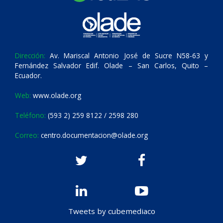
Dirección:
Av. Mariscal Antonio José de Sucre N58-63 y
Fernández Salvador Edif. Olade – San Carlos, Quito –
Ecuador.
Web:
www.olade.org
Teléfono:
(593 2) 259 8122 / 2598 280
Correo:
centro.documentacion@olade.org
Tweets by cubemediaco