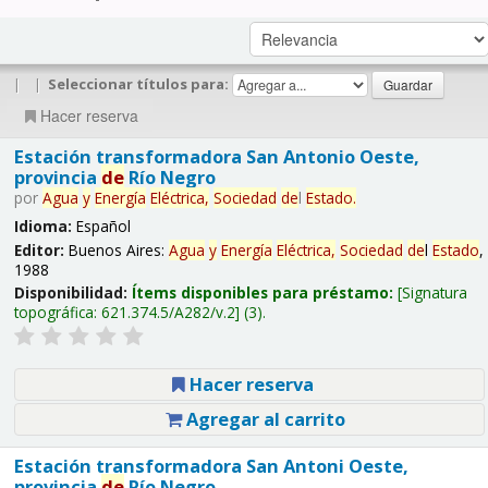
|
|
Seleccionar títulos para:
Hacer reserva
Estación transformadora San Antonio Oeste,
provincia
de
Río Negro
por
Agua
y
Energía
Eléctrica,
Sociedad
de
l
Estado
.
Idioma:
Español
Editor:
Buenos Aires:
Agua
y
Energía
Eléctrica,
Sociedad
de
l
Estado
,
1988
Disponibilidad:
Ítems disponibles para préstamo:
Signatura
topográfica:
621.374.5/A282/v.2
(3).
Hacer reserva
Agregar al carrito
Estación transformadora San Antoni Oeste,
provincia
de
Río Negro