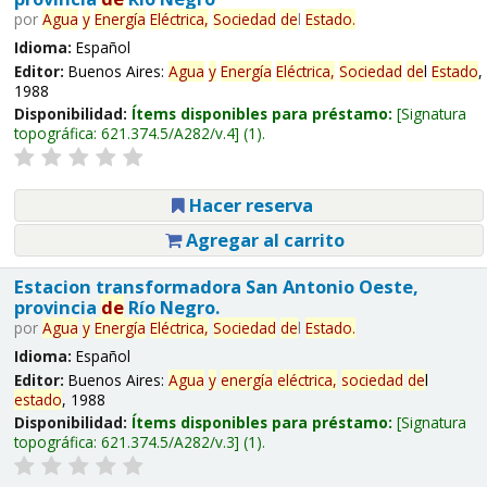
por
Agua
y
Energía
Eléctrica,
Sociedad
de
l
Estado
.
Idioma:
Español
Editor:
Buenos Aires:
Agua
y
Energía
Eléctrica,
Sociedad
de
l
Estado
,
1988
Disponibilidad:
Ítems disponibles para préstamo:
Signatura
topográfica:
621.374.5/A282/v.4
(1).
Hacer reserva
Agregar al carrito
Estacion transformadora San Antonio Oeste,
provincia
de
Río Negro.
por
Agua
y
Energía
Eléctrica,
Sociedad
de
l
Estado
.
Idioma:
Español
Editor:
Buenos Aires:
Agua
y
energía
eléctrica,
sociedad
de
l
estado
, 1988
Disponibilidad:
Ítems disponibles para préstamo:
Signatura
topográfica:
621.374.5/A282/v.3
(1).