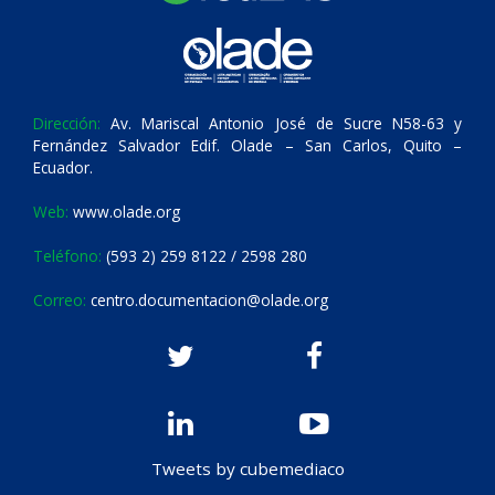
Dirección:
Av. Mariscal Antonio José de Sucre N58-63 y
Fernández Salvador Edif. Olade – San Carlos, Quito –
Ecuador.
Web:
www.olade.org
Teléfono:
(593 2) 259 8122 / 2598 280
Correo:
centro.documentacion@olade.org
Tweets by cubemediaco