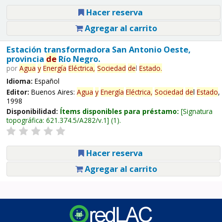
Hacer reserva
Agregar al carrito
Estación transformadora San Antonio Oeste,
provincia
de
Río Negro.
por
Agua
y
Energía
Eléctrica,
Sociedad
de
l
Estado
.
Idioma:
Español
Editor:
Buenos Aires:
Agua
y
Energía
Eléctrica,
Sociedad
de
l
Estado
,
1998
Disponibilidad:
Ítems disponibles para préstamo:
Signatura
topográfica:
621.374.5/A282/v.1
(1).
Hacer reserva
Agregar al carrito