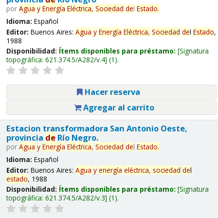
por
Agua
y
Energía
Eléctrica,
Sociedad
de
l
Estado
.
Idioma:
Español
Editor:
Buenos Aires:
Agua
y
Energía
Eléctrica,
Sociedad
de
l
Estado
,
1988
Disponibilidad:
Ítems disponibles para préstamo:
Signatura
topográfica:
621.374.5/A282/v.4
(1).
Hacer reserva
Agregar al carrito
Estacion transformadora San Antonio Oeste,
provincia
de
Río Negro.
por
Agua
y
Energía
Eléctrica,
Sociedad
de
l
Estado
.
Idioma:
Español
Editor:
Buenos Aires:
Agua
y
energía
eléctrica,
sociedad
de
l
estado
, 1988
Disponibilidad:
Ítems disponibles para préstamo:
Signatura
topográfica:
621.374.5/A282/v.3
(1).