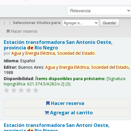
|
|
Seleccionar títulos para:
Hacer reserva
Estación transformadora San Antonio Oeste,
provincia
de
Río Negro
por
Agua
y
Energía
Eléctrica,
Sociedad
de
l
Estado
.
Idioma:
Español
Editor:
Buenos Aires:
Agua
y
Energía
Eléctrica,
Sociedad
de
l
Estado
,
1988
Disponibilidad:
Ítems disponibles para préstamo:
Signatura
topográfica:
621.374.5/A282/v.2
(3).
Hacer reserva
Agregar al carrito
Estación transformadora San Antoni Oeste,
provincia
de
Río Negro