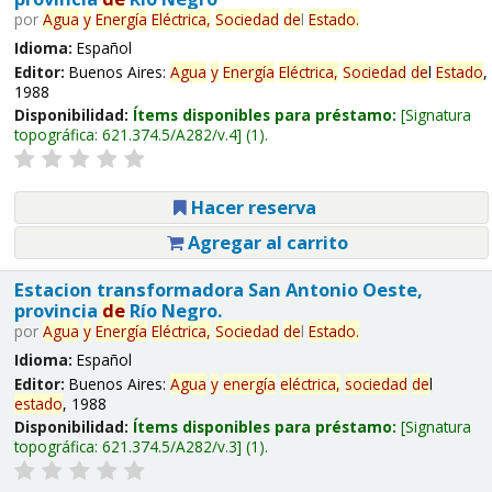
por
Agua
y
Energía
Eléctrica,
Sociedad
de
l
Estado
.
Idioma:
Español
Editor:
Buenos Aires:
Agua
y
Energía
Eléctrica,
Sociedad
de
l
Estado
,
1988
Disponibilidad:
Ítems disponibles para préstamo:
Signatura
topográfica:
621.374.5/A282/v.4
(1).
Hacer reserva
Agregar al carrito
Estacion transformadora San Antonio Oeste,
provincia
de
Río Negro.
por
Agua
y
Energía
Eléctrica,
Sociedad
de
l
Estado
.
Idioma:
Español
Editor:
Buenos Aires:
Agua
y
energía
eléctrica,
sociedad
de
l
estado
, 1988
Disponibilidad:
Ítems disponibles para préstamo:
Signatura
topográfica:
621.374.5/A282/v.3
(1).