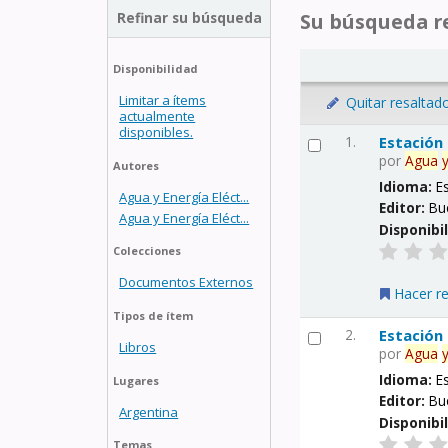
Refinar su búsqueda
Su búsqueda re
Disponibilidad
Limitar a ítems
Quitar resaltad
actualmente
disponibles.
1.
Estación
por
Agua
Autores
Idioma:
E
Agua y Energía Eléct...
Editor:
Bu
Agua y Energía Eléct...
Disponibi
Colecciones
Documentos Externos
Hacer r
Tipos de ítem
2.
Estación
Libros
por
Agua
Idioma:
E
Lugares
Editor:
Bu
Argentina
Disponibi
Temas