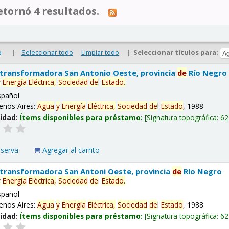
tornó 4 resultados.
|
Seleccionar todo
Limpiar todo
|
Seleccionar títulos para:
o
 transformadora San Antonio Oeste, provincia
de
Río Negro
y
Energía
Eléctrica,
Sociedad
de
l
Estado
.
spañol
enos Aires:
Agua
y
Energía
Eléctrica,
Sociedad
de
l
Estado
, 1988
lidad:
Ítems disponibles para préstamo:
Signatura topográfica:
62
eserva
Agregar al carrito
 transformadora San Antoni Oeste, provincia
de
Río Negro
y
Energía
Eléctrica,
Sociedad
de
l
Estado
.
spañol
enos Aires:
Agua
y
Energía
Eléctrica,
Sociedad
de
l
Estado
, 1988
lidad:
Ítems disponibles para préstamo:
Signatura topográfica:
62