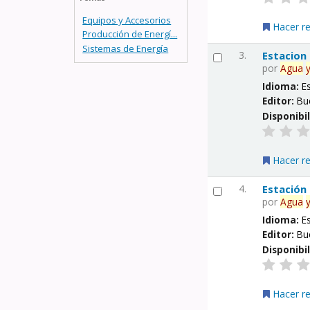
Equipos y Accesorios
Hacer r
Producción de Energí...
Sistemas de Energía
3.
Estacion
por
Agua
Idioma:
E
Editor:
Bu
Disponibi
Hacer r
4.
Estación
por
Agua
Idioma:
E
Editor:
Bu
Disponibi
Hacer r