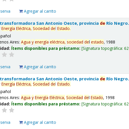
eserva
Agregar al carrito
 transformadora San Antonio Oeste, provincia
de
Río Negro
y
Energía
Eléctrica,
Sociedad
de
l
Estado
.
spañol
enos Aires:
Agua
y
energía
eléctrica,
sociedad
de
l
estado
, 1988
lidad:
Ítems disponibles para préstamo:
Signatura topográfica:
62
eserva
Agregar al carrito
 transformadora San Antonio Oeste, provincia
de
Río Negro
y
Energía
Eléctrica,
Sociedad
de
l
Estado
.
spañol
enos Aires:
Agua
y
Energía
Eléctrica,
Sociedad
de
l
Estado
, 1998
lidad:
Ítems disponibles para préstamo:
Signatura topográfica:
62
eserva
Agregar al carrito