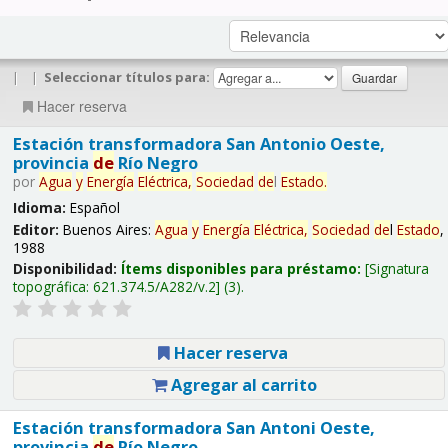
|
|
Seleccionar títulos para:
Hacer reserva
Estación transformadora San Antonio Oeste,
provincia
de
Río Negro
por
Agua
y
Energía
Eléctrica,
Sociedad
de
l
Estado
.
Idioma:
Español
Editor:
Buenos Aires:
Agua
y
Energía
Eléctrica,
Sociedad
de
l
Estado
,
1988
Disponibilidad:
Ítems disponibles para préstamo:
Signatura
topográfica:
621.374.5/A282/v.2
(3).
Hacer reserva
Agregar al carrito
Estación transformadora San Antoni Oeste,
provincia
de
Río Negro