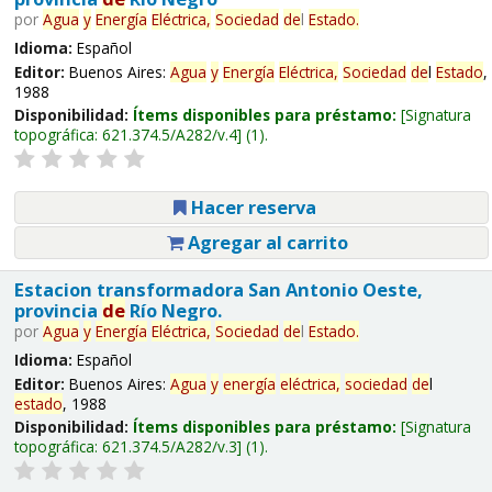
por
Agua
y
Energía
Eléctrica,
Sociedad
de
l
Estado
.
Idioma:
Español
Editor:
Buenos Aires:
Agua
y
Energía
Eléctrica,
Sociedad
de
l
Estado
,
1988
Disponibilidad:
Ítems disponibles para préstamo:
Signatura
topográfica:
621.374.5/A282/v.4
(1).
Hacer reserva
Agregar al carrito
Estacion transformadora San Antonio Oeste,
provincia
de
Río Negro.
por
Agua
y
Energía
Eléctrica,
Sociedad
de
l
Estado
.
Idioma:
Español
Editor:
Buenos Aires:
Agua
y
energía
eléctrica,
sociedad
de
l
estado
, 1988
Disponibilidad:
Ítems disponibles para préstamo:
Signatura
topográfica:
621.374.5/A282/v.3
(1).