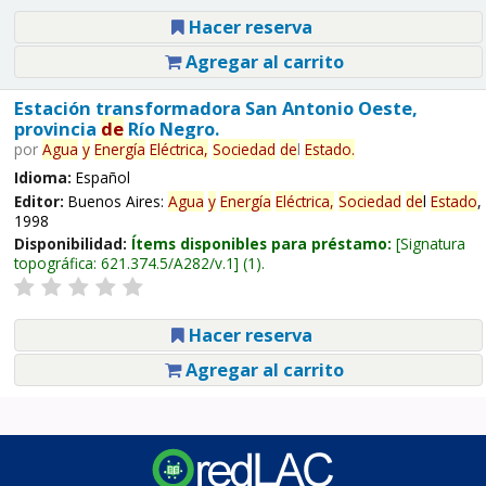
Hacer reserva
Agregar al carrito
Estación transformadora San Antonio Oeste,
provincia
de
Río Negro.
por
Agua
y
Energía
Eléctrica,
Sociedad
de
l
Estado
.
Idioma:
Español
Editor:
Buenos Aires:
Agua
y
Energía
Eléctrica,
Sociedad
de
l
Estado
,
1998
Disponibilidad:
Ítems disponibles para préstamo:
Signatura
topográfica:
621.374.5/A282/v.1
(1).
Hacer reserva
Agregar al carrito