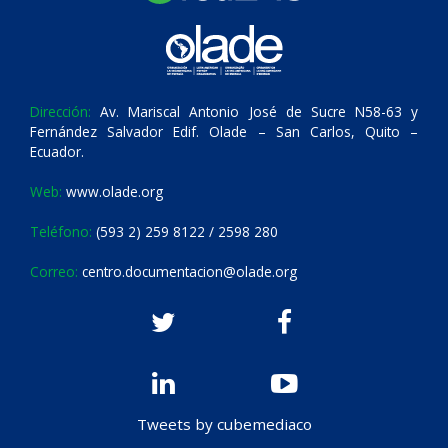
Dirección:
Av. Mariscal Antonio José de Sucre N58-63 y
Fernández Salvador Edif. Olade – San Carlos, Quito –
Ecuador.
Web:
www.olade.org
Teléfono:
(593 2) 259 8122 / 2598 280
Correo:
centro.documentacion@olade.org
Tweets by cubemediaco