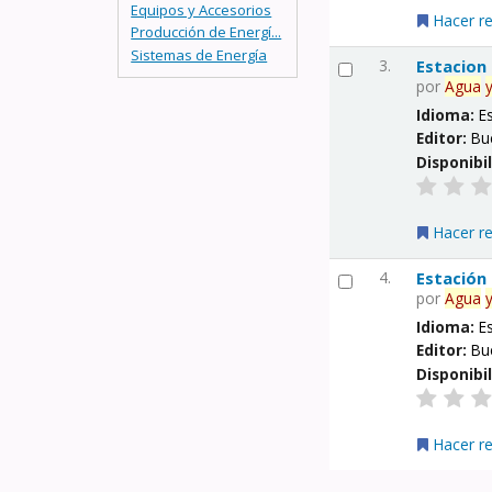
Equipos y Accesorios
Hacer r
Producción de Energí...
Sistemas de Energía
3.
Estacion
por
Agua
Idioma:
E
Editor:
Bu
Disponibi
Hacer r
4.
Estación
por
Agua
Idioma:
E
Editor:
Bu
Disponibi
Hacer r