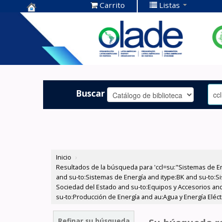
Carrito
Listas
Centro de
Documentación
OLADE -
Buscar
Inicio
›
Resultados de la búsqueda para 'ccl=su:"Sistemas de E
and su-to:Sistemas de Energía and itype:BK and su-to:Si
Sociedad del Estado and su-to:Equipos y Accesorios and
su-to:Producción de Energía and au:Agua y Energía Eléc
Refinar su búsqueda