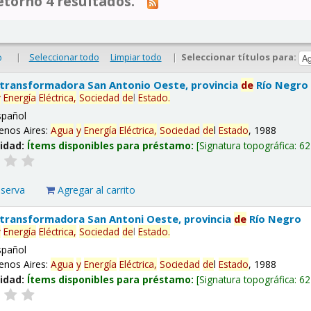
tornó 4 resultados.
|
Seleccionar todo
Limpiar todo
|
Seleccionar títulos para:
o
 transformadora San Antonio Oeste, provincia
de
Río Negro
y
Energía
Eléctrica,
Sociedad
de
l
Estado
.
spañol
enos Aires:
Agua
y
Energía
Eléctrica,
Sociedad
de
l
Estado
, 1988
lidad:
Ítems disponibles para préstamo:
Signatura topográfica:
62
eserva
Agregar al carrito
 transformadora San Antoni Oeste, provincia
de
Río Negro
y
Energía
Eléctrica,
Sociedad
de
l
Estado
.
spañol
enos Aires:
Agua
y
Energía
Eléctrica,
Sociedad
de
l
Estado
, 1988
lidad:
Ítems disponibles para préstamo:
Signatura topográfica:
62