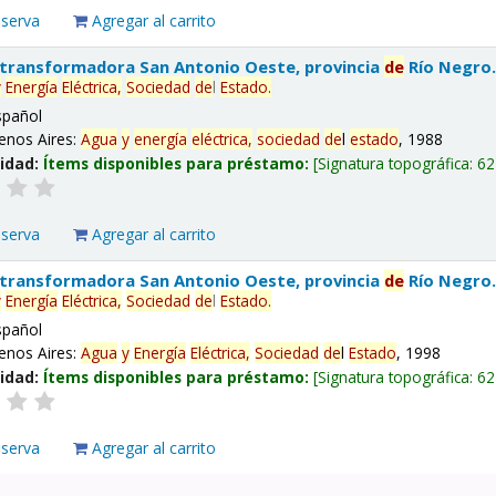
eserva
Agregar al carrito
 transformadora San Antonio Oeste, provincia
de
Río Negro
y
Energía
Eléctrica,
Sociedad
de
l
Estado
.
spañol
enos Aires:
Agua
y
energía
eléctrica,
sociedad
de
l
estado
, 1988
lidad:
Ítems disponibles para préstamo:
Signatura topográfica:
62
eserva
Agregar al carrito
 transformadora San Antonio Oeste, provincia
de
Río Negro
y
Energía
Eléctrica,
Sociedad
de
l
Estado
.
spañol
enos Aires:
Agua
y
Energía
Eléctrica,
Sociedad
de
l
Estado
, 1998
lidad:
Ítems disponibles para préstamo:
Signatura topográfica:
62
eserva
Agregar al carrito