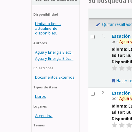
Su búsqueda re
Disponibilidad
Limitar a ítems
Quitar resaltad
actualmente
disponibles.
1.
Estación
por
Agua
Autores
Idioma:
E
Agua y Energía Eléct...
Editor:
Bu
Agua y Energía Eléct...
Disponibi
Colecciones
Documentos Externos
Hacer r
Tipos de ítem
2.
Estación
Libros
por
Agua
Idioma:
E
Lugares
Editor:
Bu
Argentina
Disponibi
Temas